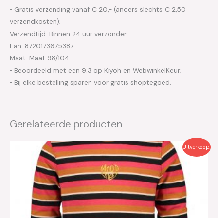
• Gratis verzending vanaf € 20,- (anders slechts € 2,50
verzendkosten);
Verzendtijd: Binnen 24 uur verzonden
Ean: 8720173675387
Maat: Maat 98/104
• Beoordeeld met een 9.3 op Kiyoh en WebwinkelKeur;
• Bij elke bestelling sparen voor gratis shoptegoed.
Gerelateerde producten
Oorspronkelijke
Huidige
Uitverkoop!
prijs
prijs
was:
is:
€24.99.
€12.50.