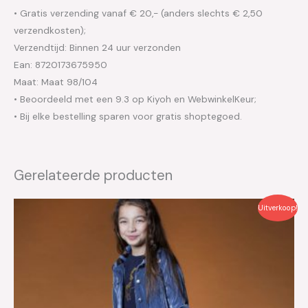
• Gratis verzending vanaf € 20,- (anders slechts € 2,50
verzendkosten);
Verzendtijd: Binnen 24 uur verzonden
Ean: 8720173675950
Maat: Maat 98/104
• Beoordeeld met een 9.3 op Kiyoh en WebwinkelKeur;
• Bij elke bestelling sparen voor gratis shoptegoed.
Gerelateerde producten
Oorspronkelijke
Huidige
Uitverkoop!
prijs
prijs
was:
is:
€29.99.
€15.00.