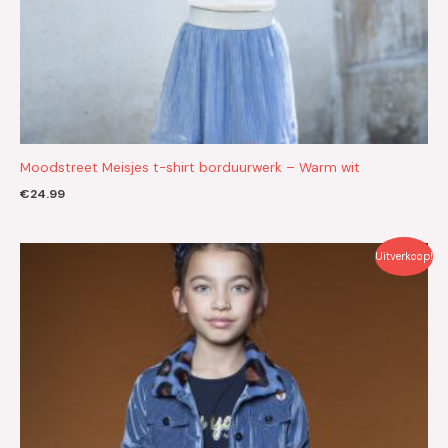
Moodstreet Meisjes t-shirt borduurwerk – Warm wit
€
24.99
Oorspronkelijke
Huidige
Uitverkoop!
prijs
prijs
was:
is:
€29.99.
€15.00.