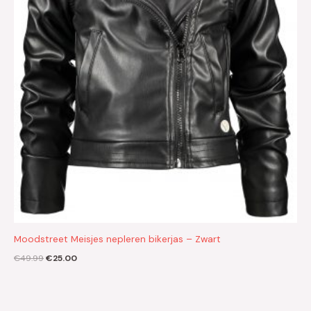
Moodstreet Meisjes nepleren bikerjas – Zwart
€
49.99
€
25.00