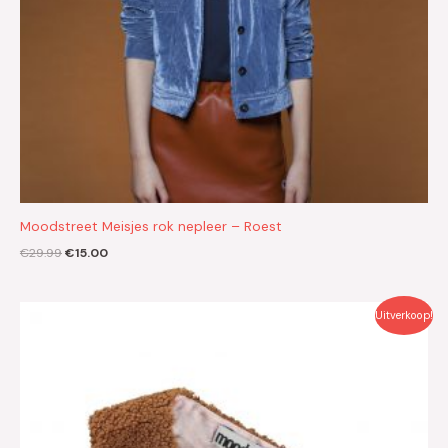
Moodstreet Meisjes rok nepleer – Roest
€
29.99
€
15.00
Oorspronkelijke
Huidige
Uitverkoop!
prijs
prijs
was:
is:
€14.99.
€7.50.