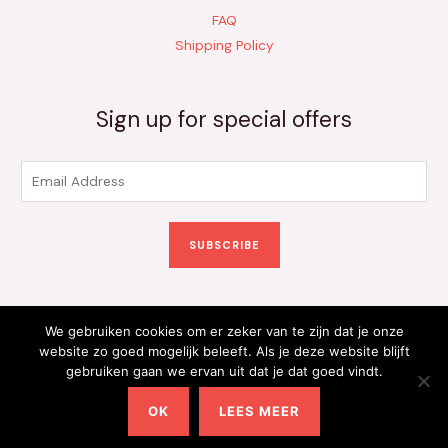
FAQ
Shipping Policy
Sign up for special offers
E
m
a
SUBSCRIBE
i
l
*
We gebruiken cookies om er zeker van te zijn dat je onze
Copyright © 2026 Kinderkleding Onlineshop | Powered by
website zo goed mogelijk beleeft. Als je deze website blijft
gebruiken gaan we ervan uit dat je dat goed vindt.
Kinderkleding Onlineshop
OK
LEES MEER