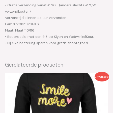
• Gratis verzending vanaf € 20,- (anders slechts € 2,50
verzendkosten);
Verzendtijd: Binnen 24 uur verzonden
Ean: 8720859231746
Maat: Maat 110/116
• Beoordeeld met een 9.3 op Kiyoh en WebwinkelKeur;
• Bij elke bestelling sparen voor gratis shoptegoed.
Gerelateerde producten
Oorspronkelijke
Huidige
Uitverkoop!
prijs
prijs
was:
is:
€17.99.
€9.00.