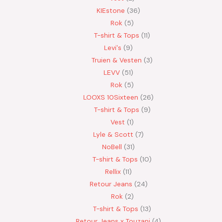
KIEstone
36
Rok
5
T-shirt & Tops
11
Levi's
9
Truien & Vesten
3
LEVV
51
Rok
5
LOOXS 10Sixteen
26
T-shirt & Tops
9
Vest
1
Lyle & Scott
7
NoBell
31
T-shirt & Tops
10
Rellix
11
Retour Jeans
24
Rok
2
T-shirt & Tops
13
Retour Jeans x Touzani
4