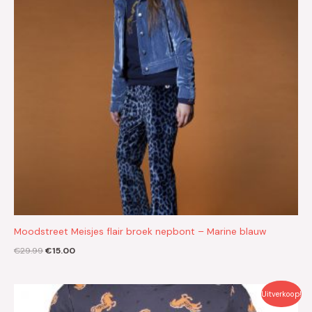
Moodstreet Meisjes flair broek nepbont – Marine blauw
€
29.99
€
15.00
Oorspronkelijke
Huidige
Uitverkoop!
prijs
prijs
was:
is: