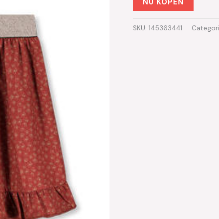
NU KOPEN
SKU:
145363441
Categor