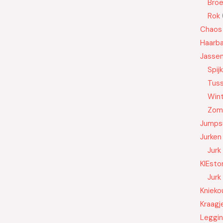
Bro
Rok
Chaos
Haarb
Jasse
Spij
Tus
Wint
Zom
Jumps
Jurken
Jurk
KIEsto
Jurk
Knieko
Kraagj
Leggi