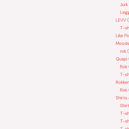
Jurk
Leg
LEVV
T-sh
Like Fl
Moods
rok
Quapi
Rok
T-sh
Rokke
Rok
Shirts
Shir
T-sh
T-sh
T-sh