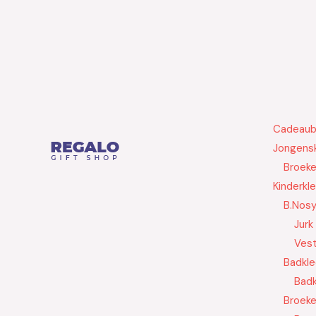
Cadeau
Jongensk
Broek
Kinderkl
B.Nos
Jurk
Ves
Badkle
Badk
Broek