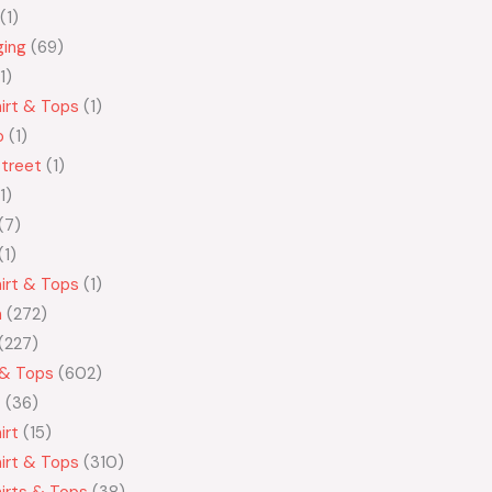
1
ging
69
1
irt & Tops
1
o
1
treet
1
1
7
1
irt & Tops
1
n
272
227
 & Tops
602
t
36
irt
15
irt & Tops
310
irts & Tops
38