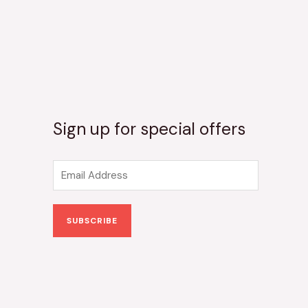
Sign up for special offers
E
m
a
SUBSCRIBE
i
l
*