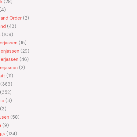
ek
28
4
 and Order
2
and
43
n
109
kerjassen
15
senjassen
29
erjassen
46
erjassen
2
uit
11
363
352
ne
3
3
usen
58
e
9
ngs
124