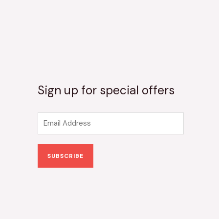
Sign up for special offers
E
m
a
SUBSCRIBE
i
l
*