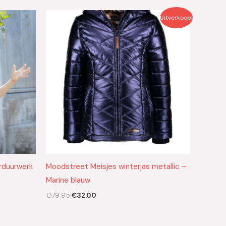
Oorspronkelijke
Huidige
Uitverkoop!
prijs
prijs
was:
is:
€79.95.
€32.00.
rduurwerk
Moodstreet Meisjes winterjas metallic –
Marine blauw
€
79.95
€
32.00