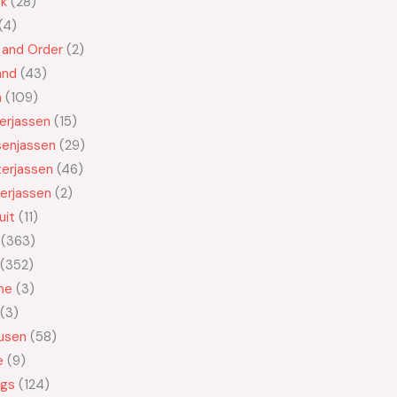
ek
28
4
 and Order
2
and
43
n
109
kerjassen
15
senjassen
29
erjassen
46
erjassen
2
uit
11
363
352
ne
3
3
usen
58
e
9
ngs
124