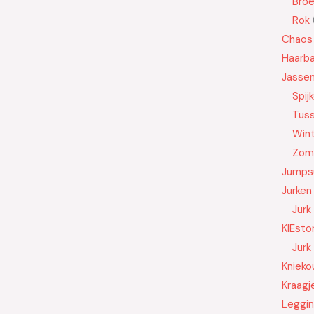
Bro
Rok
Chaos
Haarb
Jasse
Spij
Tus
Wint
Zom
Jumps
Jurken
Jurk
KIEsto
Jurk
Knieko
Kraagj
Leggi