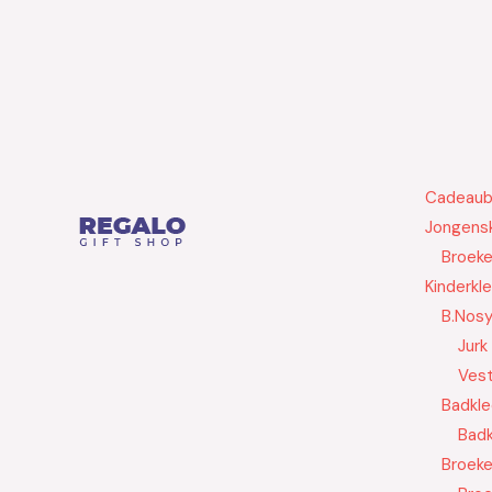
Cadeau
Jongensk
Broek
Kinderkl
B.Nos
Jurk
Ves
Badkle
Badk
Broek