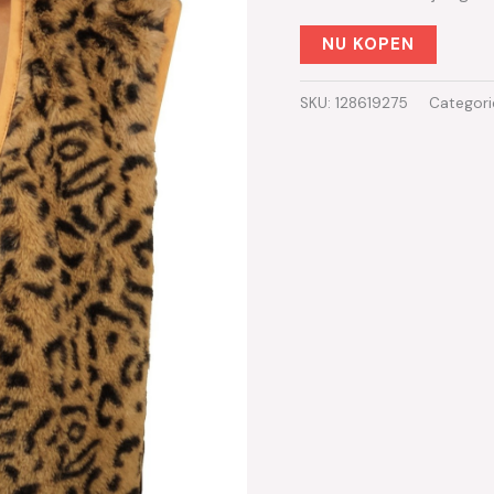
NU KOPEN
SKU:
128619275
Categori