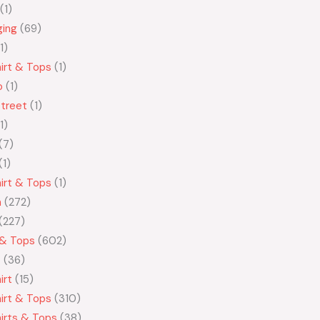
1
ging
69
1
irt & Tops
1
o
1
treet
1
1
7
1
irt & Tops
1
n
272
227
 & Tops
602
t
36
irt
15
irt & Tops
310
irts & Tops
38