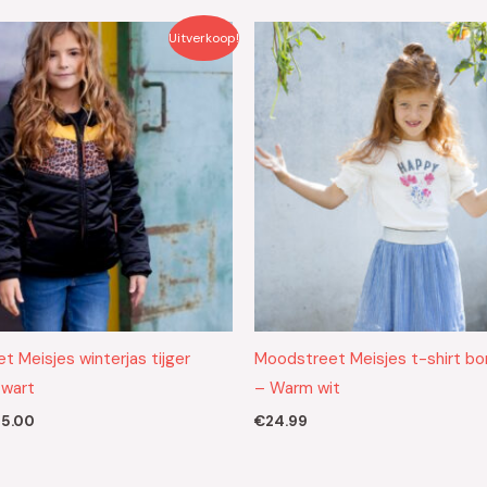
rspronkelijke
Huidige
Uitverkoop!
js
prijs
s:
is:
9.95.
€45.00.
 Meisjes winterjas tijger
Moodstreet Meisjes t-shirt bo
Zwart
– Warm wit
5.00
€
24.99