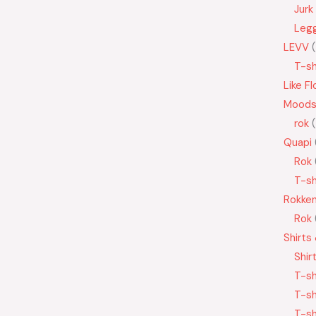
Jurk
Leg
LEVV
T-sh
Like Fl
Moods
rok
Quapi
Rok
T-sh
Rokke
Rok
Shirts
Shir
T-sh
T-sh
T-sh