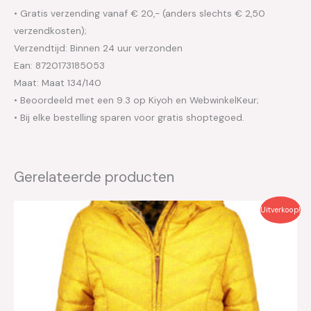
• Gratis verzending vanaf € 20,- (anders slechts € 2,50
verzendkosten);
Verzendtijd: Binnen 24 uur verzonden
Ean: 8720173185053
Maat: Maat 134/140
• Beoordeeld met een 9.3 op Kiyoh en WebwinkelKeur;
• Bij elke bestelling sparen voor gratis shoptegoed.
Gerelateerde producten
Oorspronkelijke
Huidige
Uitverkoop!
prijs
prijs
was:
is:
€79.95.
€40.00.