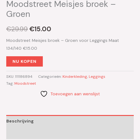
Moodstreet Meisjes broek –
Groen
€
29.99
€
15.00
Moodstreet Meisjes broek – Groen voor Leggings Maat
134/140 €15.00
NU KOPEN
SKU:
111186894
Categorieën:
Kinderkleding
,
Leggings
Tag:
Moodstreet
Toevoegen aan wenslijst
Beschrijving
Aanvullende informatie