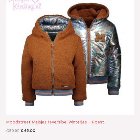
€89.95.
€45.00.
Moodstreet Meisjes reversibel winterjas – Roest
€
89.95
€
45.00