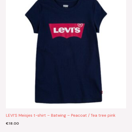
LEVI’S Meisjes t-shirt – Batwing – Peacoat / Tea tree pink
€
18.00