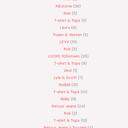
KIEstone
36
Rok
5
T-shirt & Tops
11
Levi's
9
Truien & Vesten
3
LEVV
51
Rok
5
LOOXS 10Sixteen
26
T-shirt & Tops
9
Vest
1
Lyle & Scott
7
NoBell
31
T-shirt & Tops
10
Rellix
11
Retour Jeans
24
Rok
2
T-shirt & Tops
13
Retour Jeans x Touzani
4