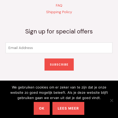
FAQ
Shipping Policy
Sign up for special offers
E
m
a
SUBSCRIBE
i
l
*
We gebruiken cookies om er zeker van te zijn dat je onze
Copyright © 2026 Kinderkleding Onlineshop | Powered by
website zo goed mogelijk beleeft. Als je deze website blijft
gebruiken gaan we ervan uit dat je dat goed vindt.
Kinderkleding Onlineshop
OK
LEES MEER