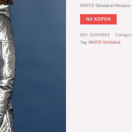
MAYCE Girlslabel Meisjes
NU KOPEN
SKU:
124914865
Categor
Tag:
MAYCE Girlslabel