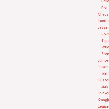
Bro
Rok
Chaos
Haarb
Jasse
Spij
Tus
Wint
Zom
Jumps
Jurken
Jurk
KIEsto
Jurk
Knieko
Kraagj
Leggi