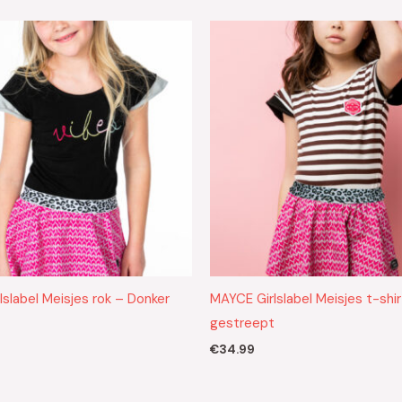
slabel Meisjes rok – Donker
MAYCE Girlslabel Meisjes t-shir
gestreept
€
34.99