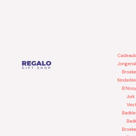
Cadeau
Jongensk
Broek
Kinderkl
B.Nos
Jurk
Ves
Badkle
Badk
Broek