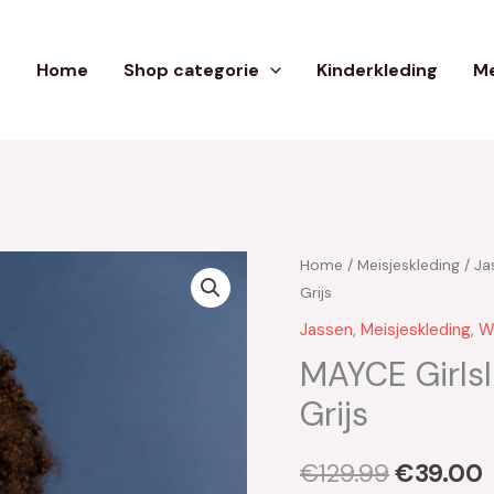
Home
Shop categorie
Kinderkleding
Me
Home
/
Meisjeskleding
/
Ja
Oorspron
Grijs
prijs
p
Jassen
,
Meisjeskleding
,
W
was:
i
MAYCE Girlsl
Grijs
€129.99.
€
129.99
€
39.00