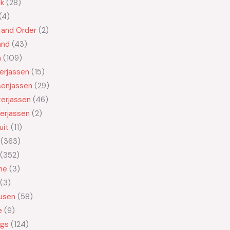
ek
28
4
 and Order
2
and
43
n
109
kerjassen
15
senjassen
29
erjassen
46
erjassen
2
uit
11
363
352
ne
3
3
usen
58
e
9
ngs
124