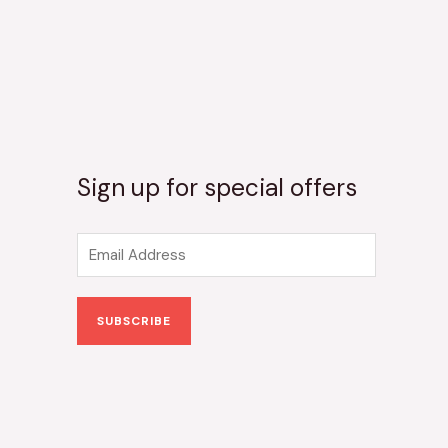
Sign up for special offers
E
m
a
SUBSCRIBE
i
l
*