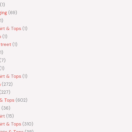
1
ging
69
1
irt & Tops
1
o
1
treet
1
1
7
1
irt & Tops
1
n
272
227
 & Tops
602
t
36
irt
15
irt & Tops
310
irts & Tops
38