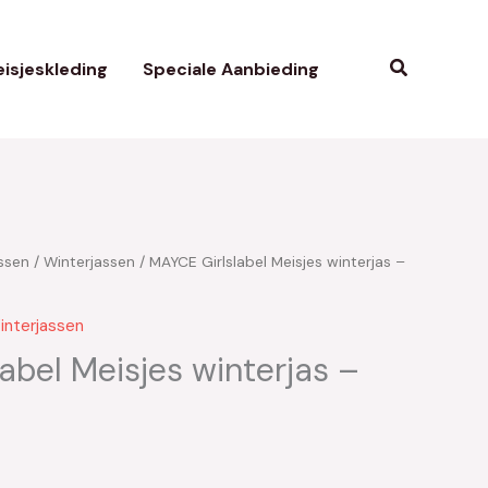
Zoeken
isjeskleding
Speciale Aanbieding
ssen
/
Winterjassen
/ MAYCE Girlslabel Meisjes winterjas –
kelijke
Huidige
rijs
interjassen
s:
abel Meisjes winterjas –
€39.00.