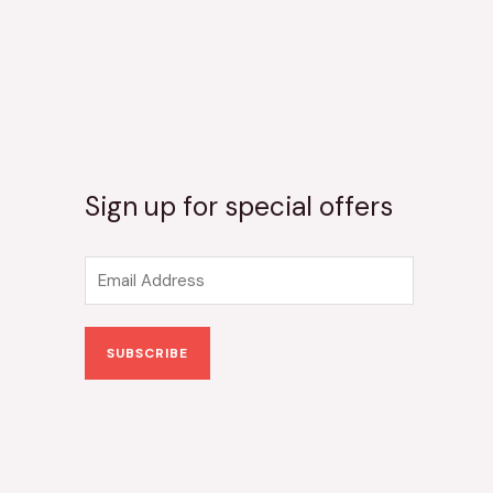
Sign up for special offers
E
m
a
SUBSCRIBE
i
l
*