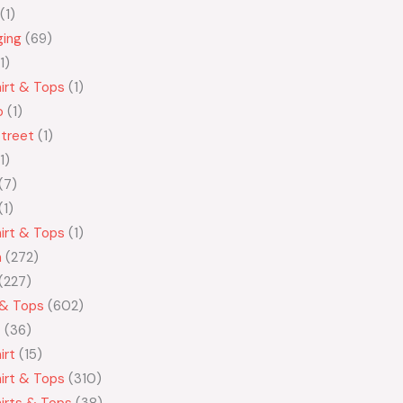
1
ging
69
1
irt & Tops
1
o
1
treet
1
1
7
1
irt & Tops
1
n
272
227
 & Tops
602
t
36
irt
15
irt & Tops
310
irts & Tops
38