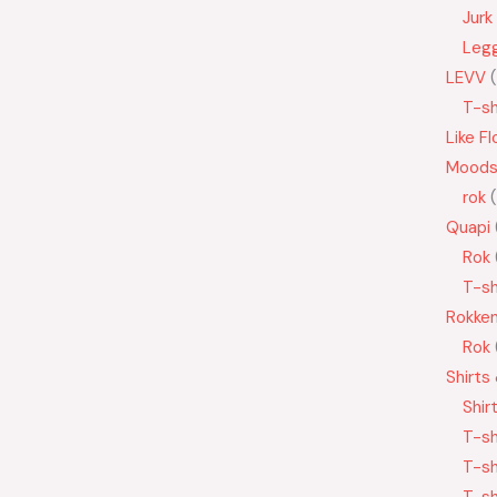
Jurk
Leg
LEVV
T-sh
Like Fl
Moods
rok
Quapi
Rok
T-sh
Rokke
Rok
Shirts
Shir
T-sh
T-sh
T-sh