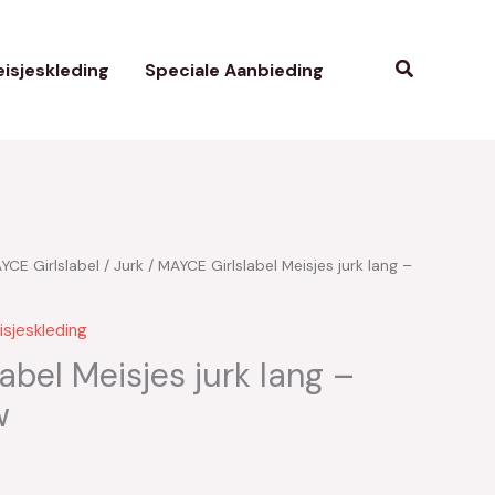
Zoeken
isjeskleding
Speciale Aanbieding
YCE Girlslabel
/
Jurk
/ MAYCE Girlslabel Meisjes jurk lang –
kelijke
uidige
ijs
isjeskleding
:
abel Meisjes jurk lang –
w
21.00.