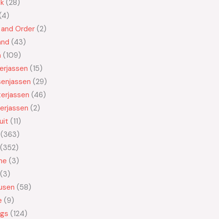
ek
28
4
 and Order
2
and
43
n
109
kerjassen
15
senjassen
29
erjassen
46
erjassen
2
uit
11
363
352
ne
3
3
usen
58
e
9
ngs
124