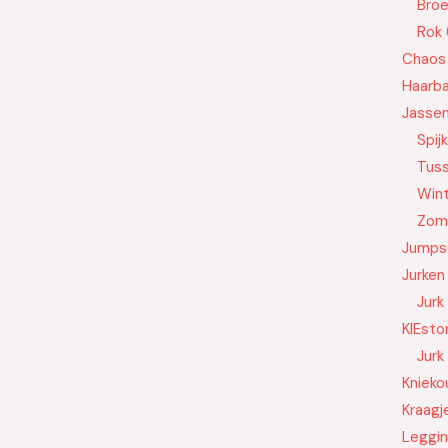
Bro
Rok
Chaos
Haarb
Jasse
Spij
Tus
Wint
Zom
Jumps
Jurken
Jurk
KIEsto
Jurk
Knieko
Kraagj
Leggi