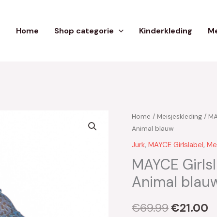
Home
Shop categorie
Kinderkleding
Me
Home
/
Meisjeskleding
/
MA
Oorspron
H
Animal blauw
prijs
pr
Jurk
,
MAYCE Girlslabel
,
Me
was:
is
MAYCE Girlsl
Animal blau
€69.99.
€
€
69.99
€
21.00