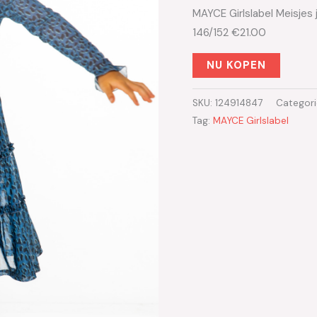
MAYCE Girlslabel Meisjes 
146/152 €21.00
NU KOPEN
SKU:
124914847
Categor
Tag:
MAYCE Girlslabel