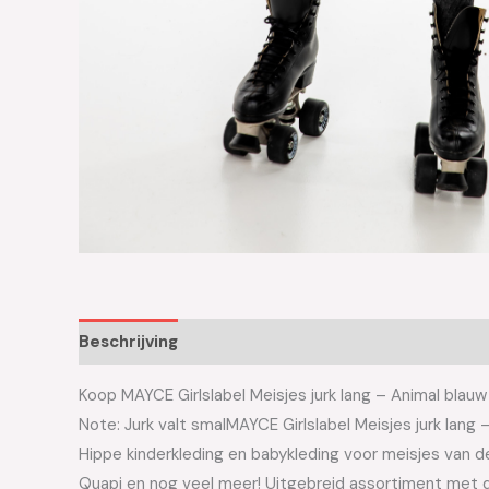
Beschrijving
Aanvullende informatie
Koop MAYCE Girlslabel Meisjes jurk lang – Animal blauw
Note: Jurk valt smalMAYCE Girlslabel Meisjes jurk lan
Hippe kinderkleding en babykleding voor meisjes van de 
Quapi en nog veel meer! Uitgebreid assortiment met d