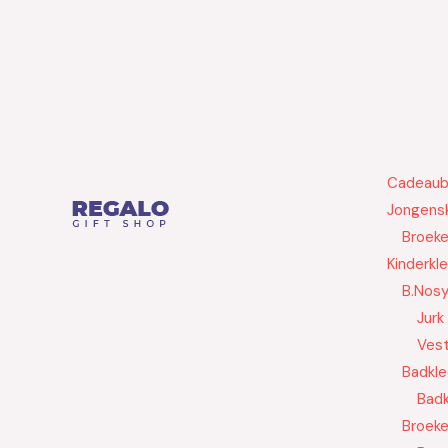
Cadeau
Jongensk
Broek
Kinderkl
B.Nos
Jurk
Ves
Badkle
Badk
Broek