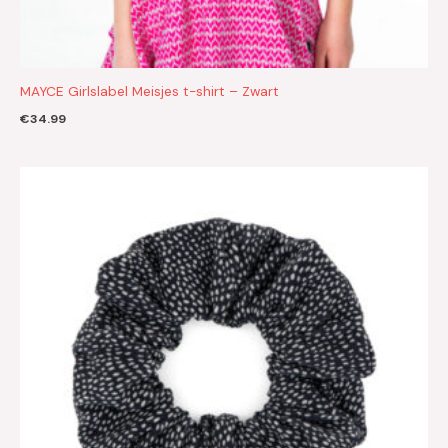
MAYCE Girlslabel Meisjes t-shirt – Zwart
€
34.99