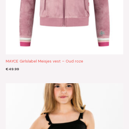
MAYCE Girlslabel Meisjes vest – Oud roze
€
49.99