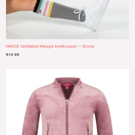
MAYCE Girlslabel Meisjes kniekousen – Stone
€
14.99