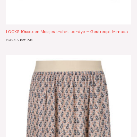
LOOXS 10sixteen Meisjes t-shirt tie-dye – Gestreept Mimosa
€
42.95
€
21.50