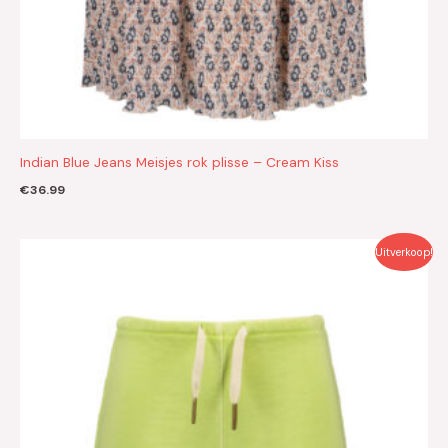
Indian Blue Jeans Meisjes rok plisse – Cream Kiss
€
36.99
Oorspronkelijke
Huidige
Uitverkoop!
prijs
prijs
was:
is:
€37.95.
€19.00.