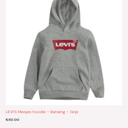
LEVI’S Meisjes hoodie – Batwing – Grijs
€
50.00