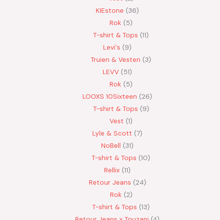
KIEstone
36
Rok
5
T-shirt & Tops
11
Levi's
9
Truien & Vesten
3
LEVV
51
Rok
5
LOOXS 10Sixteen
26
T-shirt & Tops
9
Vest
1
Lyle & Scott
7
NoBell
31
T-shirt & Tops
10
Rellix
11
Retour Jeans
24
Rok
2
T-shirt & Tops
13
Retour Jeans x Touzani
4