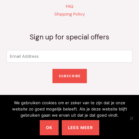
FAQ
Shipping Policy
Sign up for special offers
E
m
a
SUBSCRIBE
i
l
*
We gebruiken cookies om er zeker van te zijn dat je onze
Copyright © 2026 Kinderkleding Onlineshop | Powered by
website zo goed mogelijk beleeft. Als je deze website blijft
gebruiken gaan we ervan uit dat je dat goed vindt.
Kinderkleding Onlineshop
OK
LEES MEER