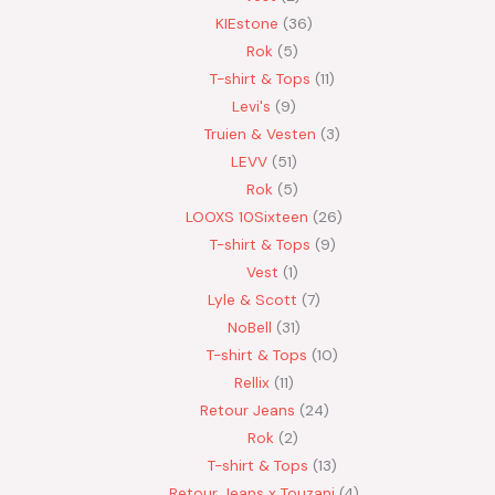
KIEstone
36
Rok
5
T-shirt & Tops
11
Levi's
9
Truien & Vesten
3
LEVV
51
Rok
5
LOOXS 10Sixteen
26
T-shirt & Tops
9
Vest
1
Lyle & Scott
7
NoBell
31
T-shirt & Tops
10
Rellix
11
Retour Jeans
24
Rok
2
T-shirt & Tops
13
Retour Jeans x Touzani
4