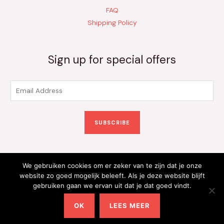
FAQ
Shipping Policy
Sign up for special offers
E
m
a
SUBSCRIBE
i
l
*
We gebruiken cookies om er zeker van te zijn dat je onze
Copyright © 2026 Kinderkleding Onlineshop | Powered by
website zo goed mogelijk beleeft. Als je deze website blijft
gebruiken gaan we ervan uit dat je dat goed vindt.
Kinderkleding Onlineshop
OK
LEES MEER