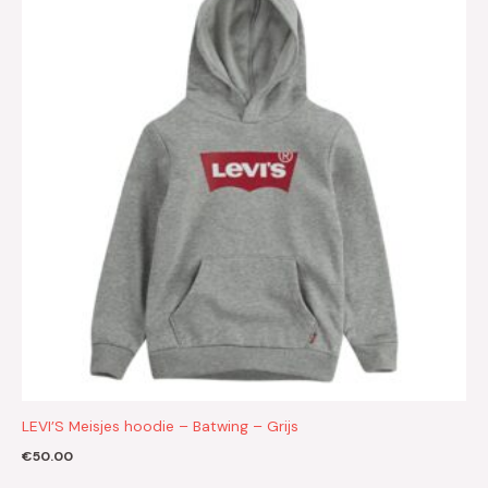
LEVI’S Meisjes hoodie – Batwing – Grijs
€
50.00