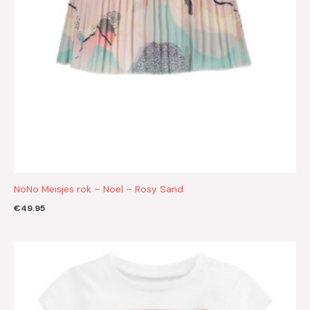
NoNo Meisjes rok – Noel – Rosy Sand
€
49.95