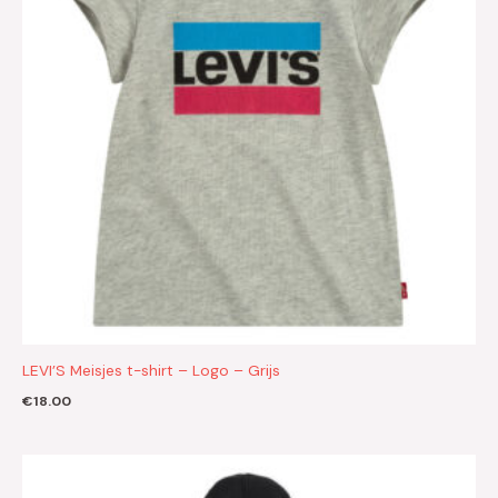
LEVI’S Meisjes t-shirt – Logo – Grijs
€
18.00