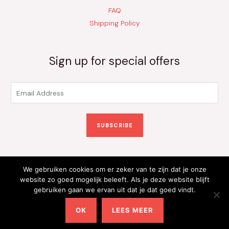
FAQ
Shipping Policy
Sign up for special offers
E
m
a
SUBSCRIBE
i
l
*
We gebruiken cookies om er zeker van te zijn dat je onze
Copyright © 2026 Kinderkleding Onlineshop | Powered by
website zo goed mogelijk beleeft. Als je deze website blijft
gebruiken gaan we ervan uit dat je dat goed vindt.
Kinderkleding Onlineshop
OK
LEES MEER