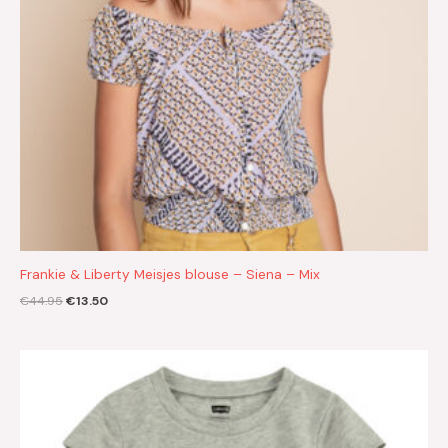
Frankie & Liberty Meisjes blouse – Siena – Mix
€
44.95
€
13.50