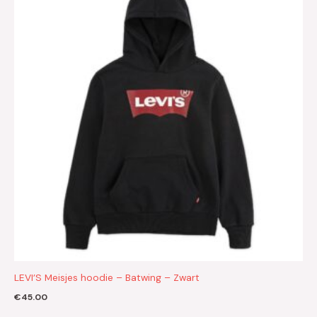
LEVI’S Meisjes hoodie – Batwing – Zwart
€
45.00