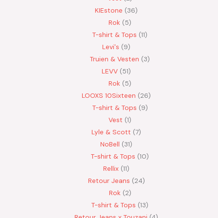
KIEstone
36
Rok
5
T-shirt & Tops
11
Levi's
9
Truien & Vesten
3
LEVV
51
Rok
5
LOOXS 10Sixteen
26
T-shirt & Tops
9
Vest
1
Lyle & Scott
7
NoBell
31
T-shirt & Tops
10
Rellix
11
Retour Jeans
24
Rok
2
T-shirt & Tops
13
Retour Jeans x Touzani
4