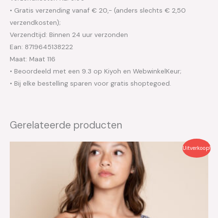
• Gratis verzending vanaf € 20,- (anders slechts € 2,50
verzendkosten);
Verzendtijd: Binnen 24 uur verzonden
Ean: 8719645138222
Maat: Maat 116
• Beoordeeld met een 9.3 op Kiyoh en WebwinkelKeur;
• Bij elke bestelling sparen voor gratis shoptegoed.
Gerelateerde producten
Oorspronkelijke
Huidige
Uitverkoop!
prijs
prijs
was:
is:
€44.95.
€13.50.