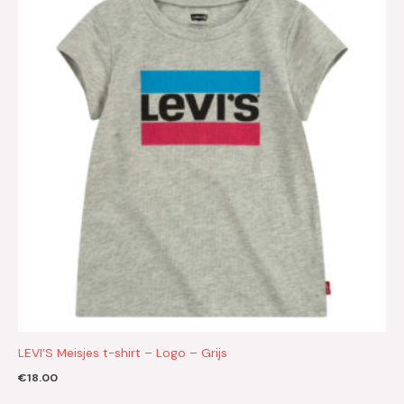
LEVI’S Meisjes t-shirt – Logo – Grijs
€
18.00