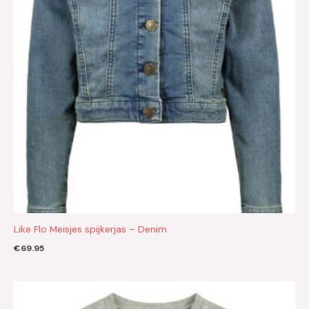
Like Flo Meisjes spijkerjas – Denim
€
69.95