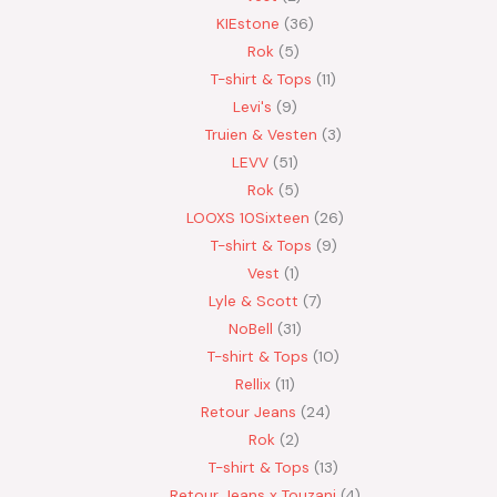
KIEstone
36
Rok
5
T-shirt & Tops
11
Levi's
9
Truien & Vesten
3
LEVV
51
Rok
5
LOOXS 10Sixteen
26
T-shirt & Tops
9
Vest
1
Lyle & Scott
7
NoBell
31
T-shirt & Tops
10
Rellix
11
Retour Jeans
24
Rok
2
T-shirt & Tops
13
Retour Jeans x Touzani
4