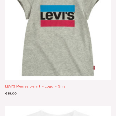
LEVI’S Meisjes t-shirt – Logo – Grijs
€
18.00