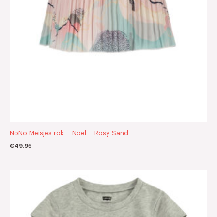
NoNo Meisjes rok – Noel – Rosy Sand
€
49.95