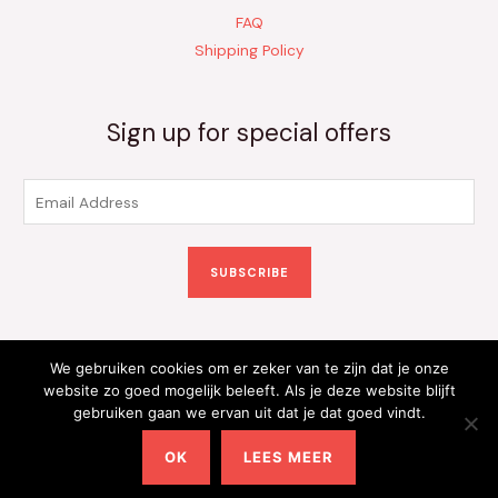
FAQ
Shipping Policy
Sign up for special offers
E
m
a
SUBSCRIBE
i
l
*
We gebruiken cookies om er zeker van te zijn dat je onze
Copyright © 2026 Kinderkleding Onlineshop | Powered by
website zo goed mogelijk beleeft. Als je deze website blijft
gebruiken gaan we ervan uit dat je dat goed vindt.
Kinderkleding Onlineshop
OK
LEES MEER