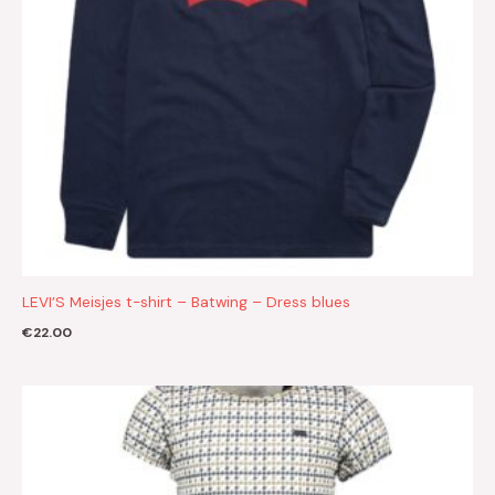
LEVI’S Meisjes t-shirt – Batwing – Dress blues
€
22.00