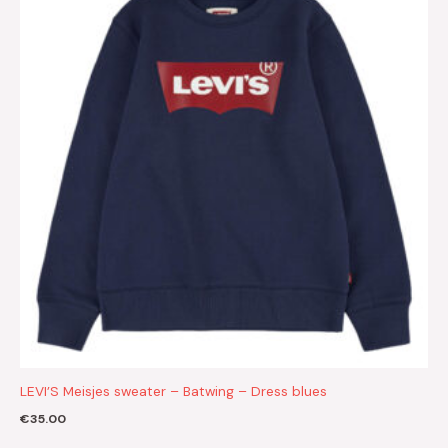
LEVI’S Meisjes sweater – Batwing – Dress blues
€
35.00