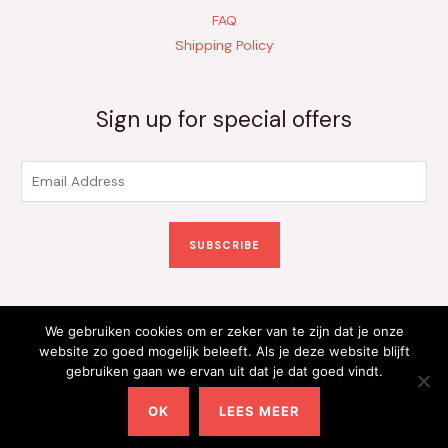
FAQ
Shipping Policy
Sign up for special offers
E
m
a
SUBSCRIBE
i
l
*
We gebruiken cookies om er zeker van te zijn dat je onze
Copyright © 2026 Kinderkleding Onlineshop | Powered by
website zo goed mogelijk beleeft. Als je deze website blijft
gebruiken gaan we ervan uit dat je dat goed vindt.
Kinderkleding Onlineshop
OK
LEES MEER