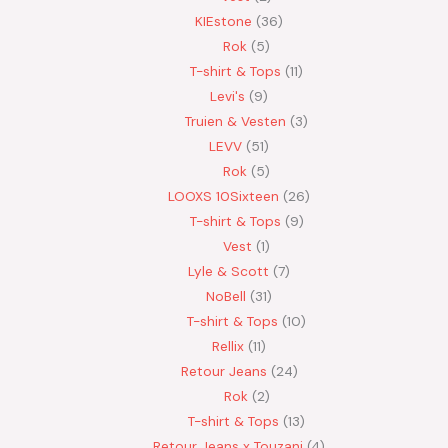
KIEstone
36
Rok
5
T-shirt & Tops
11
Levi's
9
Truien & Vesten
3
LEVV
51
Rok
5
LOOXS 10Sixteen
26
T-shirt & Tops
9
Vest
1
Lyle & Scott
7
NoBell
31
T-shirt & Tops
10
Rellix
11
Retour Jeans
24
Rok
2
T-shirt & Tops
13
Retour Jeans x Touzani
4