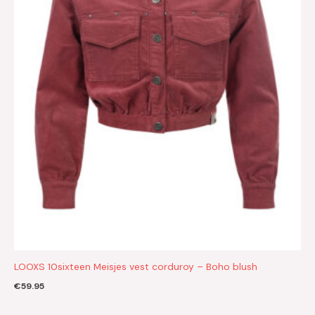
LOOXS 10sixteen Meisjes vest corduroy – Boho blush
€
59.95