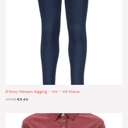
B.Nosy Meisjes legging – Uni – Ink blauw
€
17.95
€
5.40