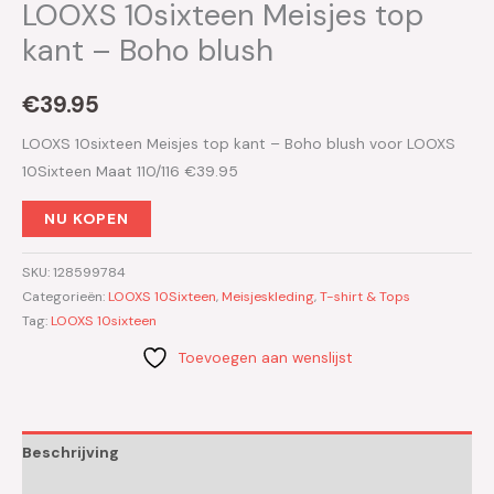
LOOXS 10sixteen Meisjes top
kant – Boho blush
€
39.95
LOOXS 10sixteen Meisjes top kant – Boho blush voor LOOXS
10Sixteen Maat 110/116 €39.95
NU KOPEN
SKU:
128599784
Categorieën:
LOOXS 10Sixteen
,
Meisjeskleding
,
T-shirt & Tops
Tag:
LOOXS 10sixteen
Toevoegen aan wenslijst
Beschrijving