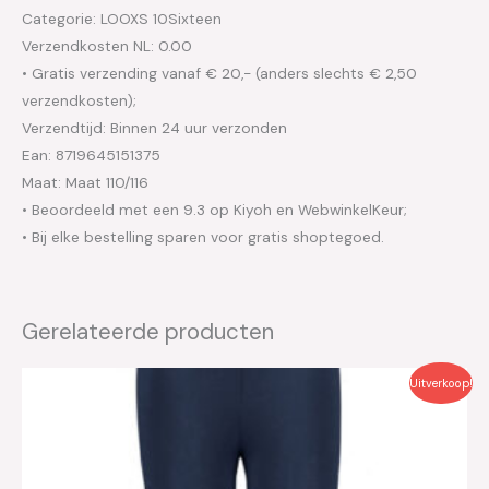
Categorie: LOOXS 10Sixteen
Verzendkosten NL: 0.00
• Gratis verzending vanaf € 20,- (anders slechts € 2,50
verzendkosten);
Verzendtijd: Binnen 24 uur verzonden
Ean: 8719645151375
Maat: Maat 110/116
• Beoordeeld met een 9.3 op Kiyoh en WebwinkelKeur;
• Bij elke bestelling sparen voor gratis shoptegoed.
Gerelateerde producten
Oorspronkelijke
Huidige
Uitverkoop!
prijs
prijs
was:
is:
€17.95.
€5.40.