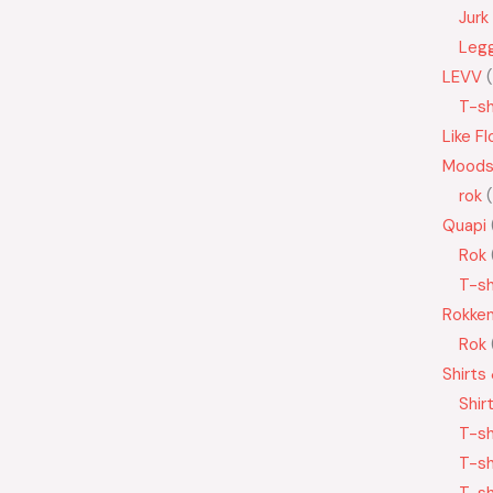
Jurk
Leg
LEVV
T-sh
Like Fl
Moods
rok
Quapi
Rok
T-sh
Rokke
Rok
Shirts
Shir
T-sh
T-sh
T-sh