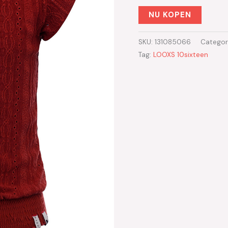
NU KOPEN
SKU:
131085066
Categor
Tag:
LOOXS 10sixteen