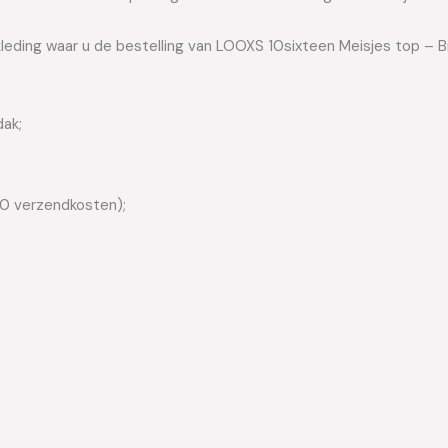
leding waar u de bestelling van LOOXS 10sixteen Meisjes top – Br
dak;
50 verzendkosten);