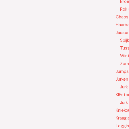
Bro
Rok
Chaos
Haarb
Jasse
Spij
Tus
Wint
Zom
Jumps
Jurken
Jurk
KIEsto
Jurk
Knieko
Kraagj
Leggi