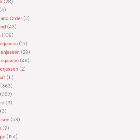
ek
28
4
 and Order
2
and
43
n
109
kerjassen
15
senjassen
29
erjassen
46
erjassen
2
uit
11
363
352
ne
3
3
usen
58
e
9
ngs
124