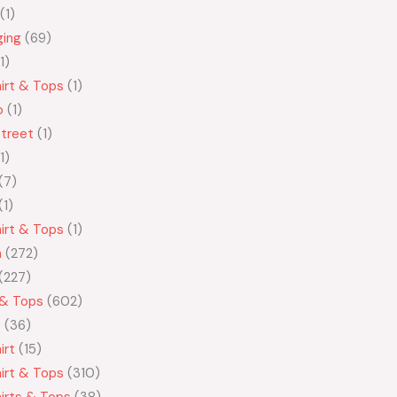
1
ging
69
1
irt & Tops
1
o
1
treet
1
1
7
1
irt & Tops
1
n
272
227
 & Tops
602
t
36
irt
15
irt & Tops
310
irts & Tops
38