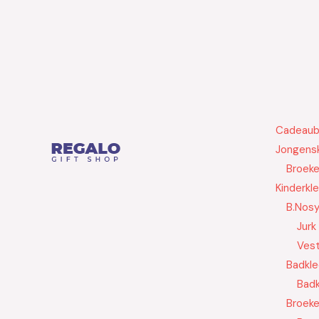
Cadeau
Jongensk
Broek
Kinderkl
B.Nos
Jurk
Ves
Badkle
Badk
Broek