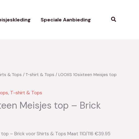
Zoeken
isjeskleding
Speciale Aanbieding
irts & Tops
/
T-shirt & Tops
/ LOOXS 10sixteen Meisjes top
Tops
,
T-shirt & Tops
een Meisjes top – Brick
top – Brick voor Shirts & Tops Maat 110/116 €39.95