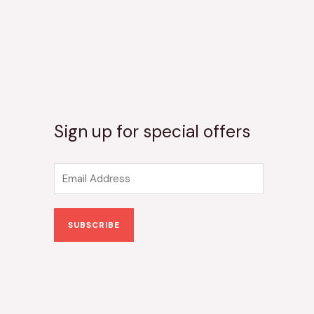
Sign up for special offers
E
m
a
SUBSCRIBE
i
l
*