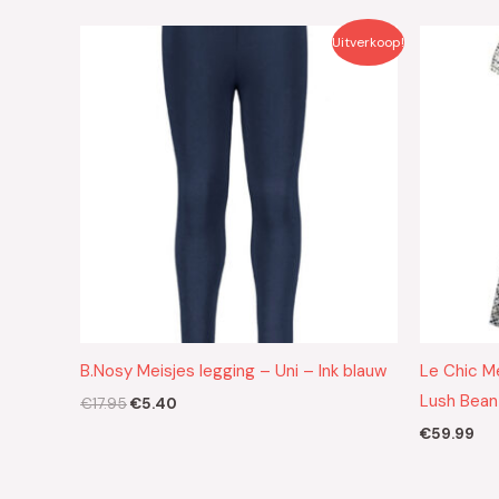
Oorspronkelijke
Huidige
Uitverkoop!
prijs
prijs
was:
is:
€17.95.
€5.40.
B.Nosy Meisjes legging – Uni – Ink blauw
Le Chic M
Lush Bean
€
17.95
€
5.40
€
59.99