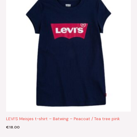
LEVI’S Meisjes t-shirt – Batwing – Peacoat / Tea tree pink
€
18.00