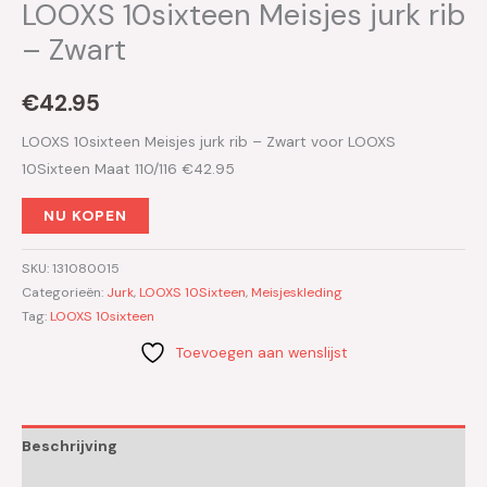
LOOXS 10sixteen Meisjes jurk rib
– Zwart
€
42.95
LOOXS 10sixteen Meisjes jurk rib – Zwart voor LOOXS
10Sixteen Maat 110/116 €42.95
NU KOPEN
SKU:
131080015
Categorieën:
Jurk
,
LOOXS 10Sixteen
,
Meisjeskleding
Tag:
LOOXS 10sixteen
Toevoegen aan wenslijst
Beschrijving