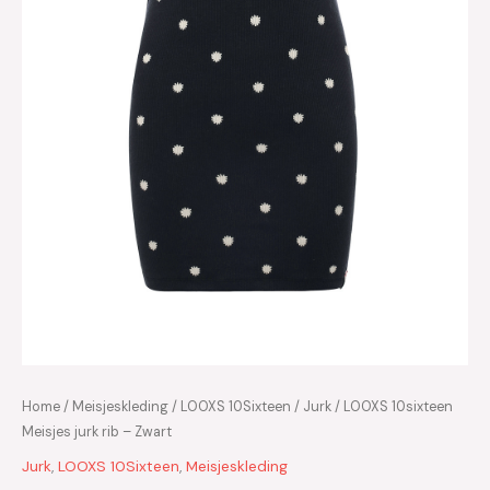
Home
/
Meisjeskleding
/
LOOXS 10Sixteen
/
Jurk
/ LOOXS 10sixteen
Meisjes jurk rib – Zwart
Jurk
,
LOOXS 10Sixteen
,
Meisjeskleding