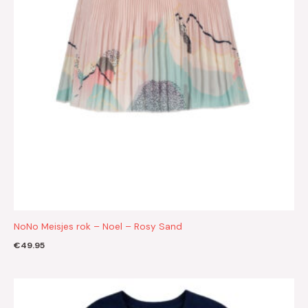
NoNo Meisjes rok – Noel – Rosy Sand
€
49.95