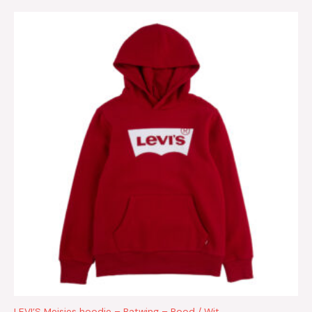
LEVI’S Meisjes hoodie – Batwing – Rood / Wit