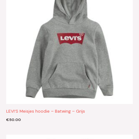
LEVI’S Meisjes hoodie – Batwing – Grijs
€
50.00