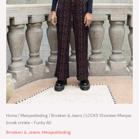
Home
/
Meisjeskleding
/
Broeken & Jeans
/ LOOXS 10sixteen Meisjes
broek crinkle – Funky AO
Broeken & Jeans
,
Meisjeskleding