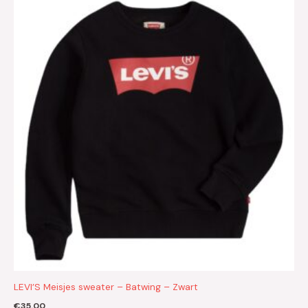
LEVI’S Meisjes sweater – Batwing – Zwart
€
35.00