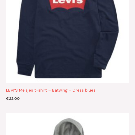
LEVI’S Meisjes t-shirt – Batwing – Dress blues
€
22.00