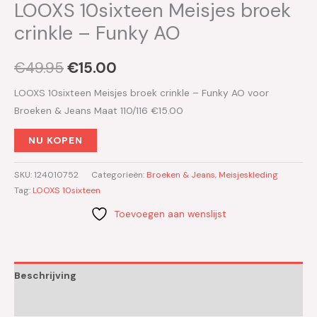
LOOXS 10sixteen Meisjes broek
crinkle – Funky AO
€
49.95
€
15.00
LOOXS 10sixteen Meisjes broek crinkle – Funky AO voor
Broeken & Jeans Maat 110/116 €15.00
NU KOPEN
SKU:
124010752
Categorieën:
Broeken & Jeans
,
Meisjeskleding
Tag:
LOOXS 10sixteen
Toevoegen aan wenslijst
Beschrijving
Aanvullende informatie