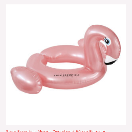
Swim Essentials Meisjes Zwemband 95 cm Flamingo