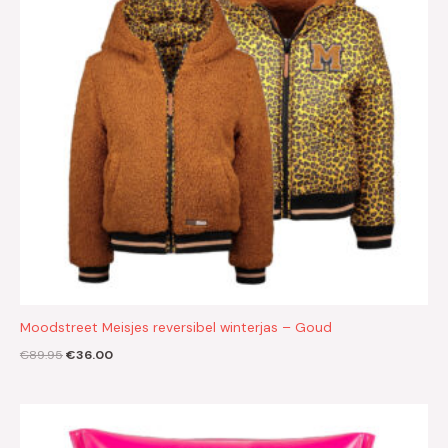
Moodstreet Meisjes reversibel winterjas – Goud
€
89.95
€
36.00