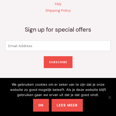
FAQ
Shipping Policy
Sign up for special offers
E
m
a
SUBSCRIBE
i
l
*
We gebruiken cookies om er zeker van te zijn dat je onze
Copyright © 2026 Kinderkleding Onlineshop | Powered by
website zo goed mogelijk beleeft. Als je deze website blijft
gebruiken gaan we ervan uit dat je dat goed vindt.
Kinderkleding Onlineshop
OK
LEES MEER