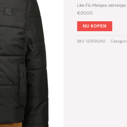
Like Flo Meisjes winterja
€30.00
NU KOPEN
SKU:
123592142
Categor