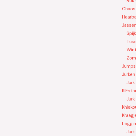
Rok
Chaos
Haarb
Jasse
Spij
Tus
Wint
Zom
Jumps
Jurken
Jurk
KIEsto
Jurk
Knieko
Kraagj
Leggi
Jurk