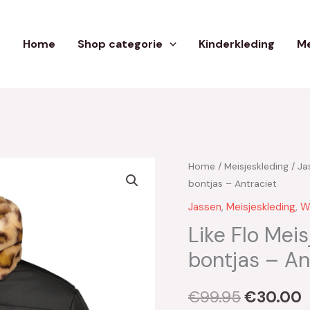
Home
Shop categorie
Kinderkleding
Me
Home
/
Meisjeskleding
/
Ja
Oorspron
H
bontjas – Antraciet
prijs
p
Jassen
,
Meisjeskleding
,
W
was:
i
Like Flo Mei
bontjas – An
€99.95.
€
€
99.95
€
30.00