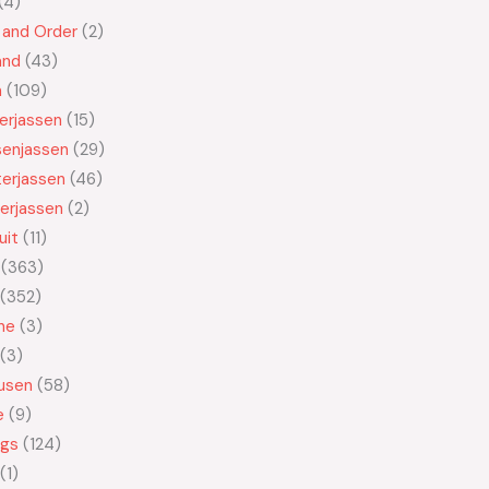
4
 and Order
2
and
43
n
109
kerjassen
15
senjassen
29
erjassen
46
erjassen
2
uit
11
363
352
ne
3
3
usen
58
e
9
ngs
124
1