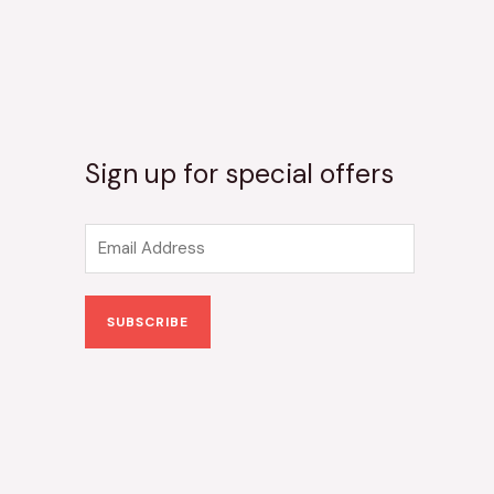
Sign up for special offers
E
m
a
SUBSCRIBE
i
l
*