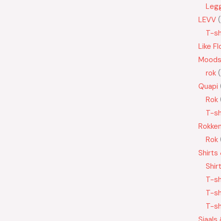
Leg
LEVV
T-sh
Like Fl
Moods
rok
Quapi
Rok
T-sh
Rokke
Rok
Shirts
Shir
T-sh
T-sh
T-sh
Sjaals