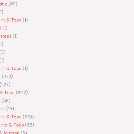
ging
69
1
irt & Tops
1
o
1
treet
1
1
7
1
irt & Tops
1
n
272
227
 & Tops
602
t
36
irt
15
irt & Tops
310
irts & Tops
38
 & Mutsen
6