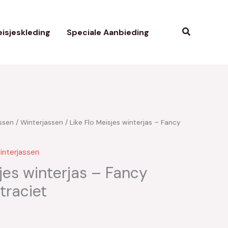
Zoeken
isjeskleding
Speciale Aanbieding
ssen
/
Winterjassen
/ Like Flo Meisjes winterjas – Fancy
kelijke
uidige
rijs
interjassen
s:
sjes winterjas – Fancy
traciet
30.00.