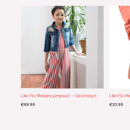
Like Flo Meisjes jumpsuit – Gestreept
Like Flo M
€
69.95
€
32.95