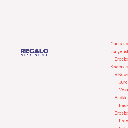
Cadeau
Jongensk
Broek
Kinderkl
B.Nos
Jurk
Ves
Badkle
Badk
Broek
Bro