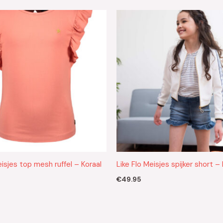
eisjes top mesh ruffel – Koraal
Like Flo Meisjes spijker short 
€
49.95