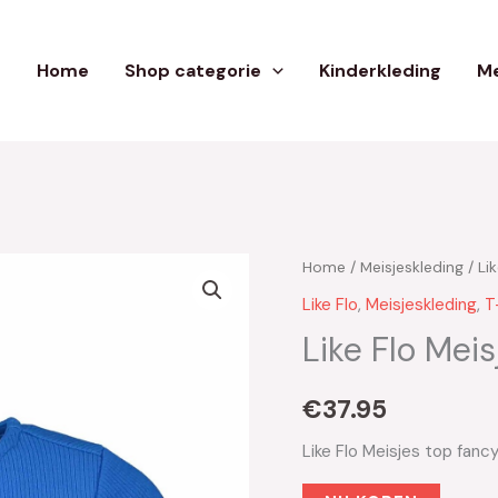
Home
Shop categorie
Kinderkleding
Me
Home
/
Meisjeskleding
/
Lik
Like Flo
,
Meisjeskleding
,
T
Like Flo Mei
€
37.95
Like Flo Meisjes top fanc