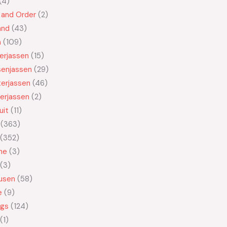
4
 and Order
2
and
43
n
109
kerjassen
15
senjassen
29
erjassen
46
erjassen
2
uit
11
363
352
ne
3
3
usen
58
e
9
ngs
124
1