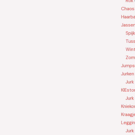
Rok
Chaos
Haarb
Jasse
Spij
Tus
Wint
Zom
Jumps
Jurken
Jurk
KIEsto
Jurk
Knieko
Kraagj
Leggi
Jurk