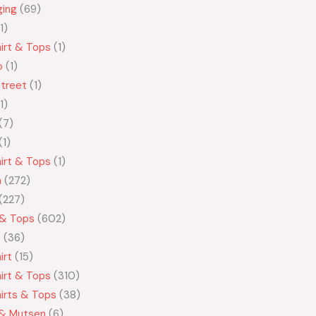
ging
69
1
irt & Tops
1
o
1
treet
1
1
7
1
irt & Tops
1
n
272
227
 & Tops
602
t
36
irt
15
irt & Tops
310
irts & Tops
38
 & Mutsen
6