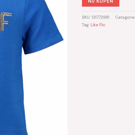
NU KOPEN
SKU:
131772981
Categorie
Tag:
Like Flo