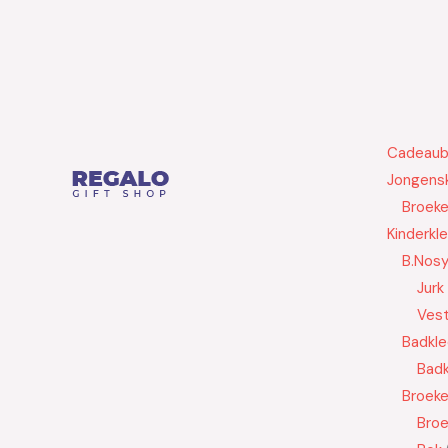
Cadeau
Jongensk
Broek
Kinderkl
B.Nos
Jurk
Ves
Badkle
Badk
Broek
Bro