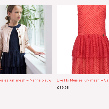
eisjes jurk mesh – Marine blauw
Like Flo Meisjes jurk mesh – C
€
69.95