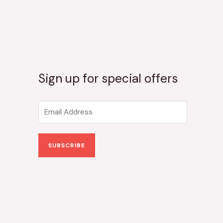
Sign up for special offers
E
m
a
SUBSCRIBE
i
l
*