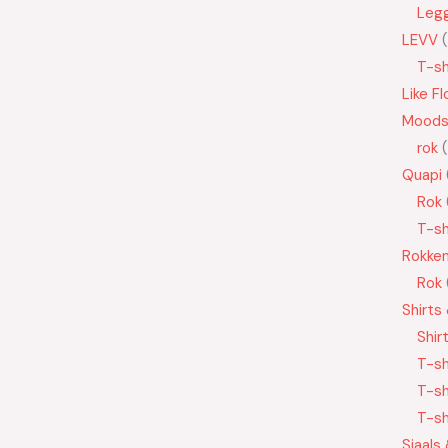
Leg
LEVV
T-sh
Like Fl
Moods
rok
Quapi
Rok
T-sh
Rokke
Rok
Shirts
Shir
T-sh
T-sh
T-sh
Sjaals