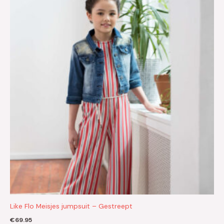
Like Flo Meisjes jumpsuit – Gestreept
€
69.95