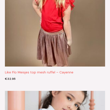
Like Flo Meisjes top mesh ruffel – Cayenne
€
32.95