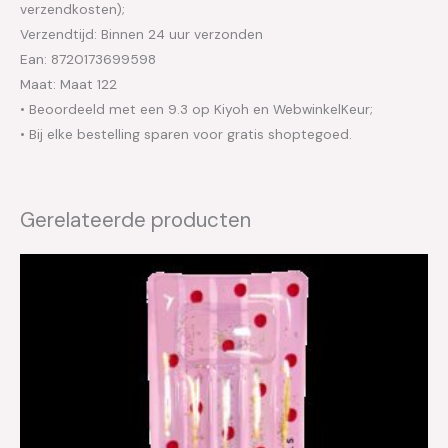
verzendkosten);
Verzendtijd: Binnen 24 uur verzonden
Ean: 8720173699598
Maat: Maat 122
• Beoordeeld met een 9.3 op Kiyoh en WebwinkelKeur;
• Bij elke bestelling sparen voor gratis shoptegoed.
Gerelateerde producten