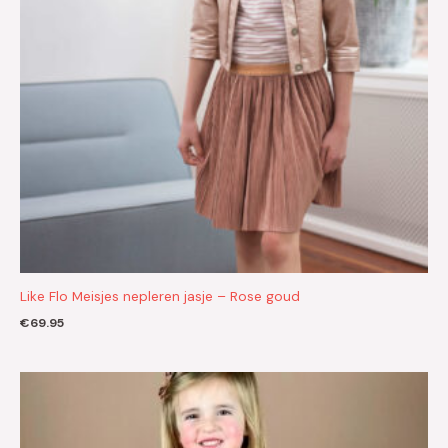
Like Flo Meisjes nepleren jasje – Rose goud
€
69.95