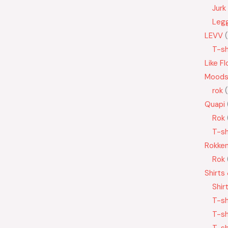
Jurk
Leg
LEVV
T-sh
Like Fl
Moods
rok
Quapi
Rok
T-sh
Rokke
Rok
Shirts
Shir
T-sh
T-sh
T-sh