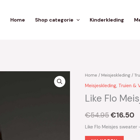
Home
Shop categorie
Kinderkleding
Me
Home
/
Meisjeskleding
/
Tr
Oorspron
H
Meisjeskleding
,
Truien & 
prijs
pr
Like Flo Mei
was:
is
€
54.95
€
16.50
€54.95.
€
Like Flo Meisjes sweater