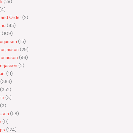
ek
28
4
 and Order
2
and
43
n
109
kerjassen
15
senjassen
29
erjassen
46
erjassen
2
uit
11
363
352
ne
3
3
usen
58
e
9
ngs
124