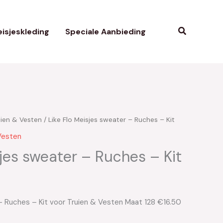
Zoeken
isjeskleding
Speciale Aanbieding
uien & Vesten
/ Like Flo Meisjes sweater – Ruches – Kit
kelijke
uidige
Vesten
ijs
sjes sweater – Ruches – Kit
:
16.50.
 – Ruches – Kit voor Truien & Vesten Maat 128 €16.50