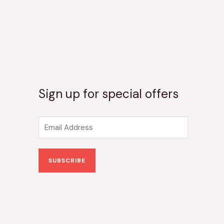
Sign up for special offers
E
m
a
SUBSCRIBE
i
l
*