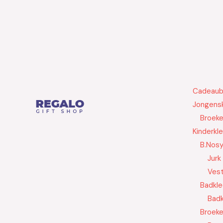
Cadeau
Jongensk
Broek
Kinderkl
B.Nos
Jurk
Ves
Badkle
Badk
Broek