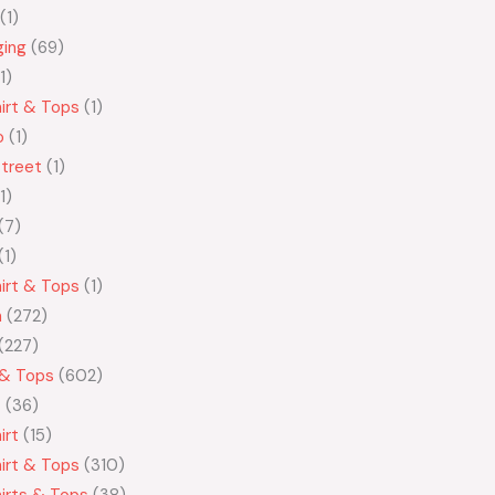
1
ging
69
1
irt & Tops
1
o
1
treet
1
1
7
1
irt & Tops
1
n
272
227
 & Tops
602
t
36
irt
15
irt & Tops
310
irts & Tops
38