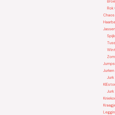
Bro
Rok
Chaos
Haarb
Jasse
Spij
Tus
Wint
Zom
Jumps
Jurken
Jurk
KIEsto
Jurk
Knieko
Kraagj
Leggi