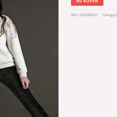
NU KOPEN
SKU:
125848401
Categor