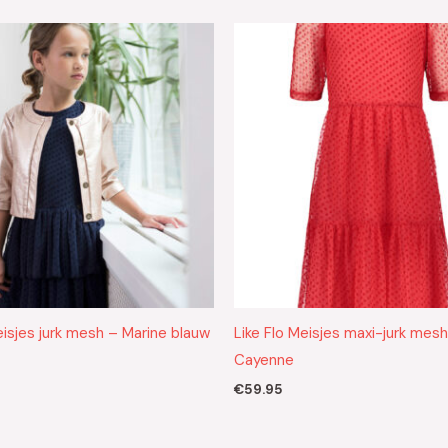
eisjes jurk mesh – Marine blauw
Like Flo Meisjes maxi-jurk mes
Cayenne
€
59.95