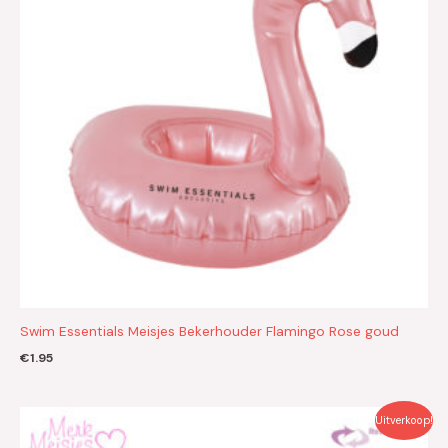
Swim Essentials Meisjes Bekerhouder Flamingo Rose goud
€
1.95
Oorspronkelijke
Huidige
Uitverkoop!
prijs
prijs
was:
is: