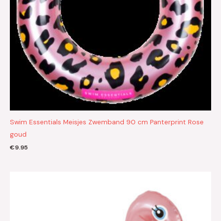
Swim Essentials Meisjes Zwemband 90 cm Panterprint Rose
goud
€
9.95