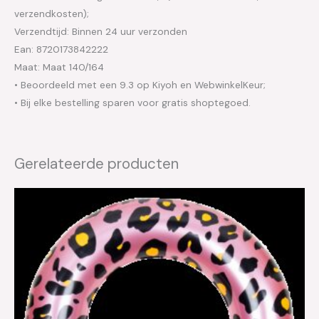
verzendkosten);
Verzendtijd: Binnen 24 uur verzonden
Ean: 8720173842222
Maat: Maat 140/164
• Beoordeeld met een 9.3 op Kiyoh en WebwinkelKeur;
• Bij elke bestelling sparen voor gratis shoptegoed.
Gerelateerde producten