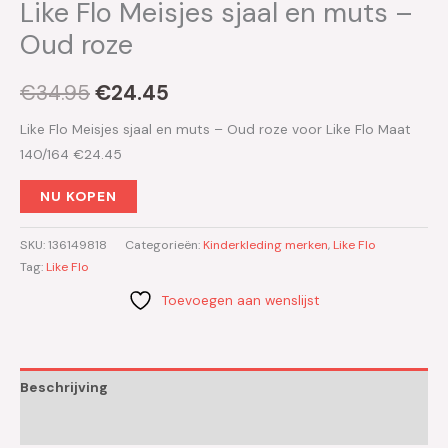
Like Flo Meisjes sjaal en muts –
Oud roze
€
34.95
€
24.45
Like Flo Meisjes sjaal en muts – Oud roze voor Like Flo Maat
140/164 €24.45
NU KOPEN
SKU:
136149818
Categorieën:
Kinderkleding merken
,
Like Flo
Tag:
Like Flo
Toevoegen aan wenslijst
Beschrijving
Aanvullende informatie