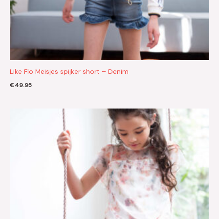
Like Flo Meisjes spijker short – Denim
€
49.95