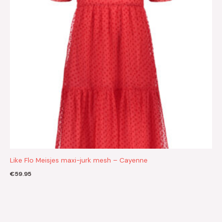
Like Flo Meisjes maxi-jurk mesh – Cayenne
€
59.95