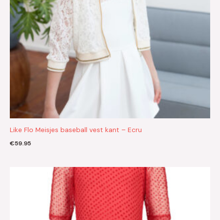
Like Flo Meisjes baseball vest kant – Ecru
€
59.95