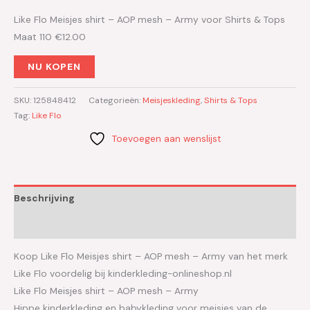
Like Flo Meisjes shirt – AOP mesh – Army voor Shirts & Tops
Maat 110 €12.00
NU KOPEN
SKU:
125848412
Categorieën:
Meisjeskleding
,
Shirts & Tops
Tag:
Like Flo
Toevoegen aan wenslijst
Beschrijving
Aanvullende informatie
Koop Like Flo Meisjes shirt – AOP mesh – Army van het merk
Like Flo voordelig bij kinderkleding-onlineshop.nl
Like Flo Meisjes shirt – AOP mesh – Army
Hippe kinderkleding en babykleding voor meisjes van de