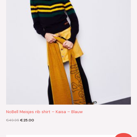
NoBell Meisjes rib shirt – Kaisa – Blauw
€
49.95
€
25.00
Oorspronkelijke
Huidige