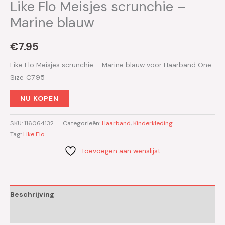
Like Flo Meisjes scrunchie –
Marine blauw
€
7.95
Like Flo Meisjes scrunchie – Marine blauw voor Haarband One
Size €7.95
NU KOPEN
SKU:
116064132
Categorieën:
Haarband
,
Kinderkleding
Tag:
Like Flo
Toevoegen aan wenslijst
Beschrijving
Aanvullende informatie