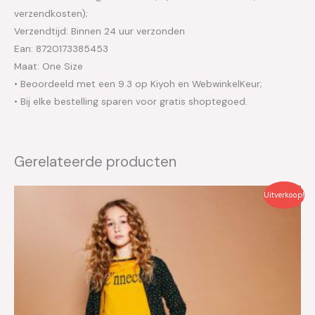
verzendkosten);
Verzendtijd: Binnen 24 uur verzonden
Ean: 8720173385453
Maat: One Size
• Beoordeeld met een 9.3 op Kiyoh en WebwinkelKeur;
• Bij elke bestelling sparen voor gratis shoptegoed.
Gerelateerde producten
Oorspronkelijke
Huidige
Uitverkoop!
prijs
prijs
was:
is:
€49.95.
€25.00.