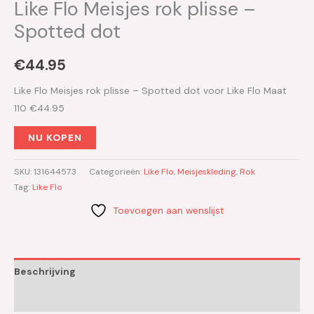
Like Flo Meisjes rok plisse –
Spotted dot
€
44.95
Like Flo Meisjes rok plisse – Spotted dot voor Like Flo Maat
110 €44.95
NU KOPEN
SKU:
131644573
Categorieën:
Like Flo
,
Meisjeskleding
,
Rok
Tag:
Like Flo
Toevoegen aan wenslijst
Beschrijving
Aanvullende informatie