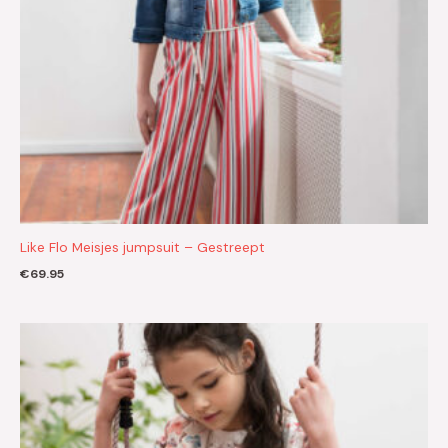
Like Flo Meisjes jumpsuit – Gestreept
€
69.95