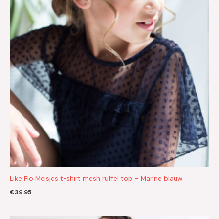
Like Flo Meisjes t-shirt mesh ruffel top – Marine blauw
€
39.95