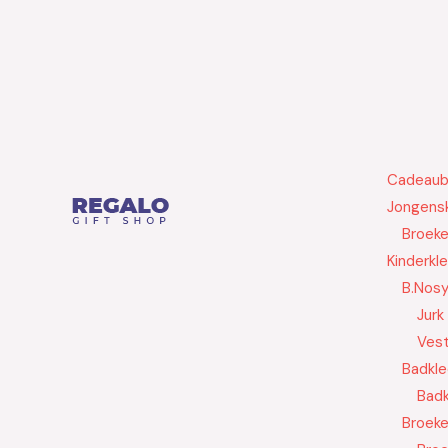
Cadeau
Jongensk
Broek
Kinderkl
B.Nos
Jurk
Ves
Badkle
Badk
Broek