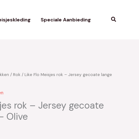
Zoeken
isjeskleding
Speciale Aanbieding
kken
/
Rok
/ Like Flo Meisjes rok – Jersey gecoate lange
kelijke
uidige
ijs
en
:
sjes rok – Jersey gecoate
– Olive
13.50.