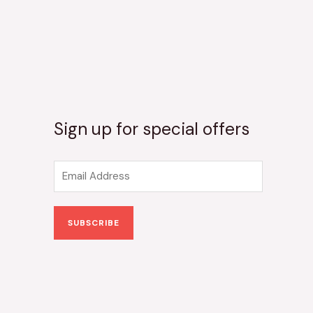
Sign up for special offers
E
m
a
SUBSCRIBE
i
l
*