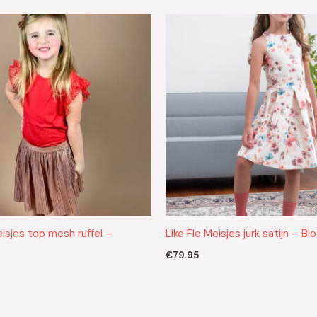
eisjes top mesh ruffel –
Like Flo Meisjes jurk satijn – B
€
79.95