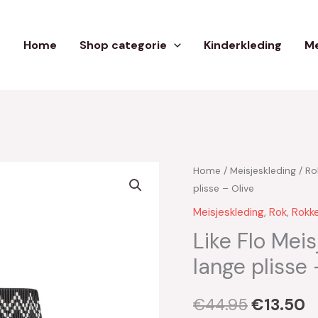
Home
Shop categorie
Kinderkleding
Me
Home
/
Meisjeskleding
/
Ro
Oorspron
H
plisse – Olive
prijs
pr
Meisjeskleding
,
Rok
,
Rokk
was:
is
Like Flo Mei
lange plisse 
€44.95.
€
€
44.95
€
13.50