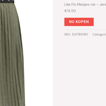
Like Flo Meisjes rok – Je
€13.50
NU KOPEN
SKU:
124781080
Categor