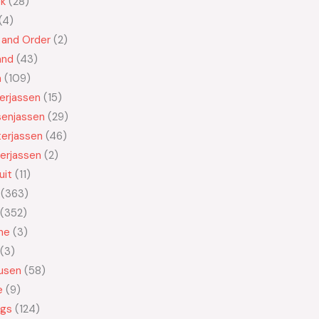
ek
28
4
 and Order
2
and
43
n
109
kerjassen
15
senjassen
29
erjassen
46
erjassen
2
uit
11
363
352
ne
3
3
usen
58
e
9
ngs
124