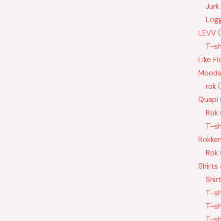
Jurk
Leg
LEVV
T-sh
Like Fl
Moods
rok
Quapi
Rok
T-sh
Rokke
Rok
Shirts
Shir
T-sh
T-sh
T-sh