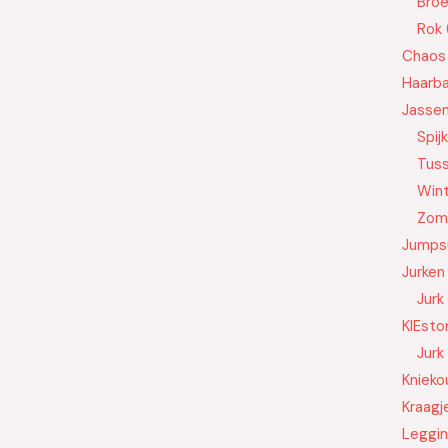
Bro
Rok
Chaos
Haarb
Jasse
Spij
Tus
Wint
Zom
Jumps
Jurken
Jurk
KIEsto
Jurk
Knieko
Kraagj
Leggi