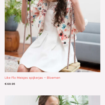
Like Flo Meisjes spijkerjas – Bloemen
€
69.95