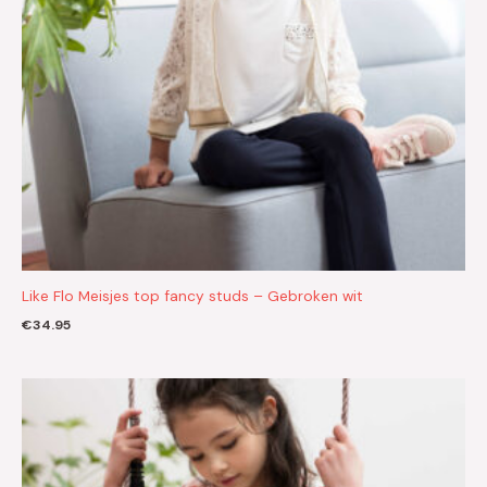
Like Flo Meisjes top fancy studs – Gebroken wit
€
34.95