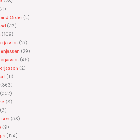
ek
28
4
 and Order
2
and
43
n
109
kerjassen
15
senjassen
29
erjassen
46
erjassen
2
uit
11
363
352
ne
3
3
usen
58
e
9
ngs
124