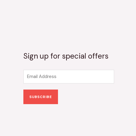
Sign up for special offers
E
m
a
SUBSCRIBE
i
l
*