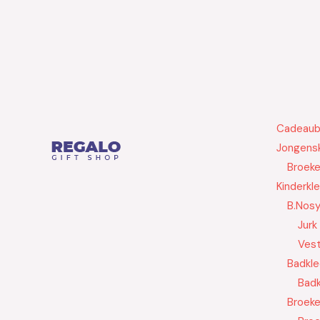
Cadeau
Jongensk
Broek
Kinderkl
B.Nos
Jurk
Ves
Badkle
Badk
Broek