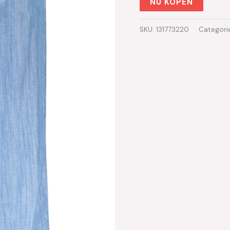
NU KOPEN
SKU:
131773220
Categori