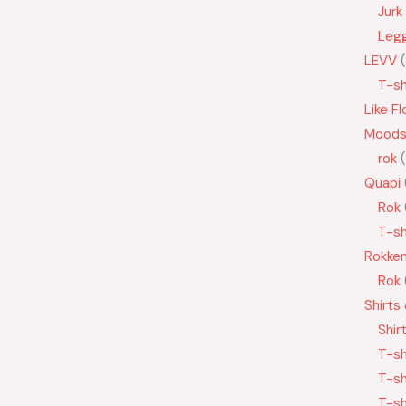
Jurk
Leg
LEVV
T-sh
Like Fl
Moods
rok
Quapi
Rok
T-sh
Rokke
Rok
Shirts
Shir
T-sh
T-sh
T-sh