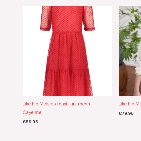
Like Flo Meisjes maxi-jurk mesh –
Like Flo M
Cayenne
€
79.95
€
59.95