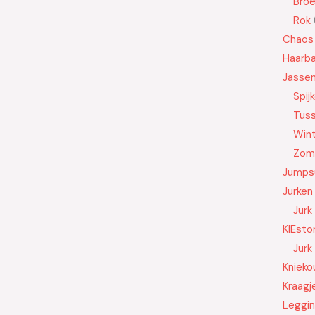
Bro
Rok
Chaos
Haarb
Jasse
Spij
Tus
Wint
Zom
Jumps
Jurken
Jurk
KIEsto
Jurk
Knieko
Kraagj
Leggi