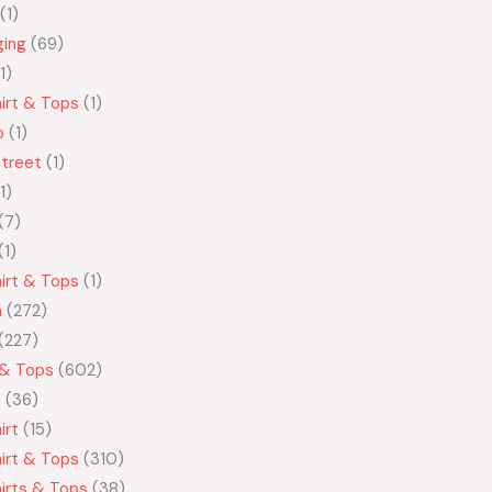
1
ging
69
1
irt & Tops
1
o
1
treet
1
1
7
1
irt & Tops
1
n
272
227
 & Tops
602
t
36
irt
15
irt & Tops
310
irts & Tops
38