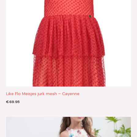
Like Flo Meisjes jurk mesh – Cayenne
€
69.95