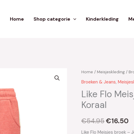
Home
Shop categorie
Kinderkleding
Me
Home
/
Meisjeskleding
/
Br
Oorspron
H
Broeken & Jeans
,
Meisjes
prijs
pr
Like Flo Mei
was:
is
Koraal
€54.95.
€
€
54.95
€
16.50
Like Flo Meisjes broek –