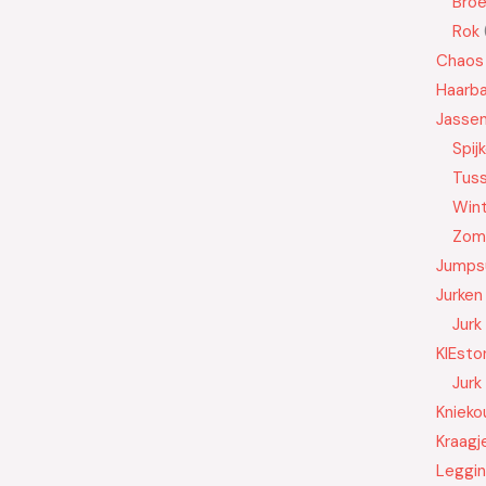
Bro
Rok
Chaos
Haarb
Jasse
Spij
Tus
Wint
Zom
Jumps
Jurken
Jurk
KIEsto
Jurk
Knieko
Kraagj
Leggi