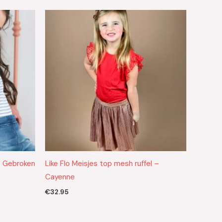
 – Gebroken
Like Flo Meisjes top mesh ruffel –
Cayenne
€
32.95