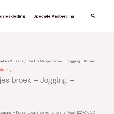
Zoeken
isjeskleding
Speciale Aanbieding
oeken & Jeans
/ Like Flo Meisjes broek – Jogging – Koraal
kelijke
uidige
kleding
ijs
sjes broek – Jogging –
:
16.50.
 Jogging – Koraal voor Broeken & Jeans Maat 122 €16.50