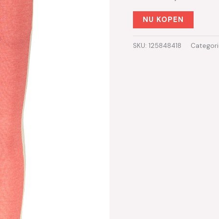
NU KOPEN
SKU:
125848418
Categor