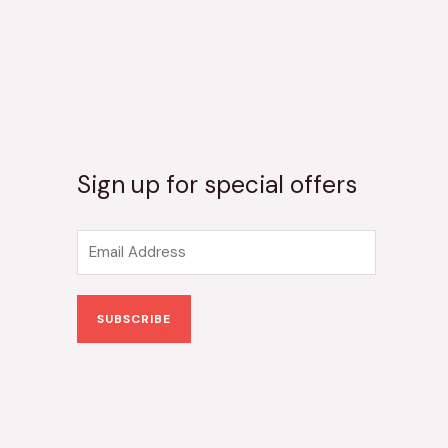
Sign up for special offers
E
m
a
SUBSCRIBE
i
l
*