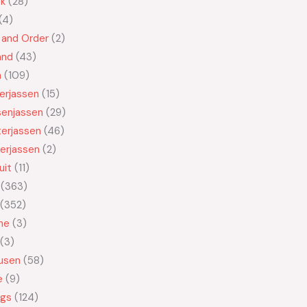
ek
28
4
 and Order
2
and
43
n
109
kerjassen
15
senjassen
29
erjassen
46
erjassen
2
uit
11
363
352
ne
3
3
usen
58
e
9
ngs
124