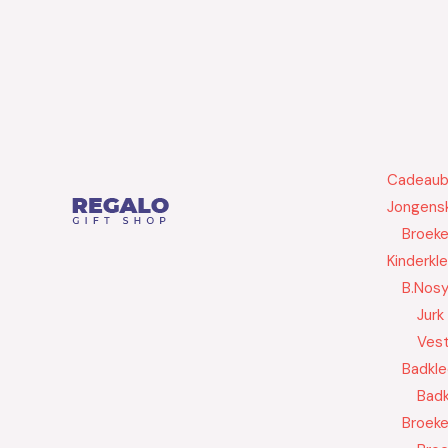
Cadeau
Jongensk
Broek
Kinderkl
B.Nos
Jurk
Ves
Badkle
Badk
Broek