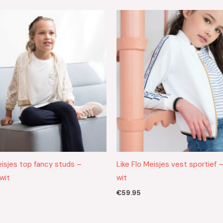
eisjes top fancy studs –
Like Flo Meisjes vest sportief
wit
wit
€
59.95