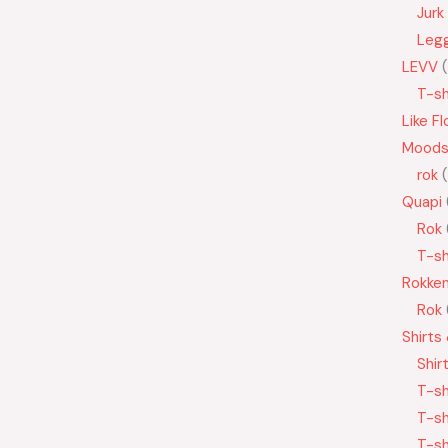
Jurk
Leg
LEVV
T-sh
Like Fl
Moods
rok
Quapi
Rok
T-sh
Rokke
Rok
Shirts
Shir
T-sh
T-sh
T-sh