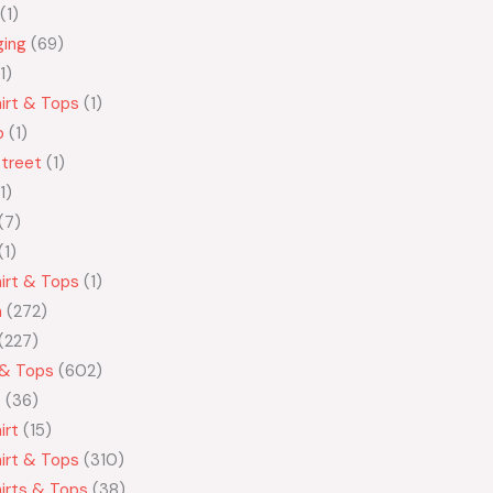
1
ging
69
1
irt & Tops
1
o
1
treet
1
1
7
1
irt & Tops
1
n
272
227
 & Tops
602
t
36
irt
15
irt & Tops
310
irts & Tops
38