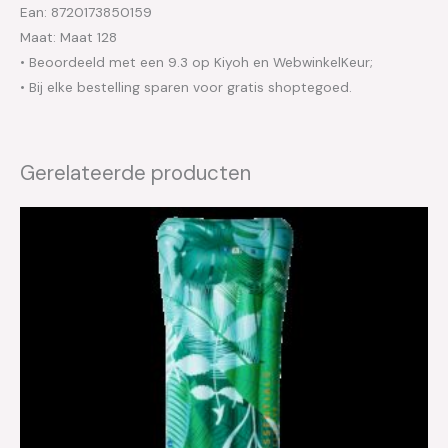
Ean: 8720173850159
Maat: Maat 128
• Beoordeeld met een 9.3 op Kiyoh en WebwinkelKeur;
• Bij elke bestelling sparen voor gratis shoptegoed.
Gerelateerde producten