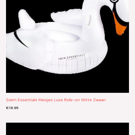
Swim Essentials Meisjes Luxe Ride-on Witte Zwaan
€
19.95