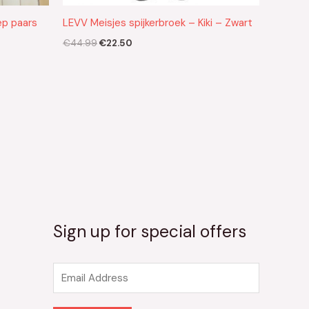
ep paars
LEVV Meisjes spijkerbroek – Kiki – Zwart
€
44.99
€
22.50
Sign up for special offers
E
m
a