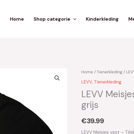
Home
Shop categorie
Kinderkleding
Me
Home
/
Tienerkleding
/
LEV
LEVV
,
Tienerkleding
LEVV Meisjes
grijs
€
39.99
LEVV Meisjes vest – Tild