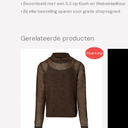
• Beoordeeld met een 9.3 op Kiyoh en WebwinkelKeur;
• Bij elke bestelling sparen voor gratis shoptegoed.
Gerelateerde producten
Oorspronkelijke
Huidige
Oo
Uitverkoop!
prijs
prijs
pri
was:
is:
wa
€39.99.
€20.00.
€4