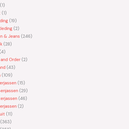
1
t
1
ding
19
leding
2
en & Jeans
246
ek
28
4
 and Order
2
and
43
n
109
kerjassen
15
senjassen
29
erjassen
46
erjassen
2
uit
11
363