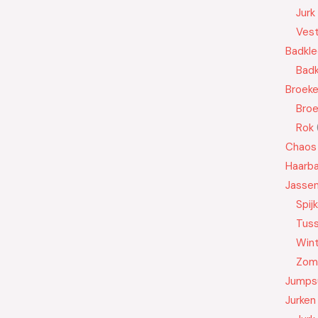
Jurk
Ves
Badkle
Badk
Broek
Bro
Rok
Chaos
Haarb
Jasse
Spij
Tus
Wint
Zom
Jumps
Jurken