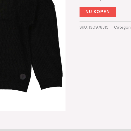
NU KOPEN
SKU:
130978315
Categor