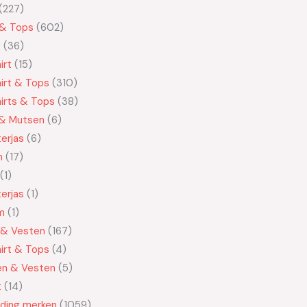
227
 & Tops
602
t
36
irt
15
irt & Tops
310
irts & Tops
38
 & Mutsen
6
erjas
6
n
17
1
erjas
1
m
1
 & Vesten
167
irt & Tops
4
en & Vesten
5
t
14
eding merken
1059