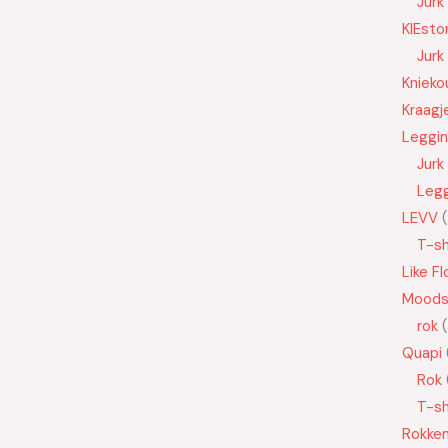
Jurk
KIEsto
Jurk
Knieko
Kraagj
Leggi
Jurk
Leg
LEVV
T-sh
Like Fl
Moods
rok
Quapi
Rok
T-sh
Rokke