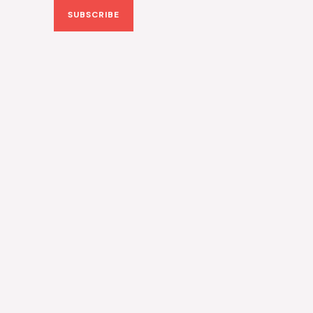
SUBSCRIBE
i
l
*