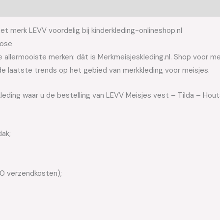
et merk LEVV voordelig bij kinderkleding-onlineshop.nl
cose
allermooiste merken: dát is Merkmeisjeskleding.nl. Shop voor meis
e laatste trends op het gebied van merkkleding voor meisjes.
leding waar u de bestelling van LEVV Meisjes vest – Tilda – Houts
dak;
50 verzendkosten);