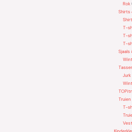
Rok
Shirts
Shir
T-sh
T-sh
T-sh
Sjaals
Wint
Tasse
Jurk
Wint
TOPit
Truien
T-sh
Trui
Ves
Kinderkl