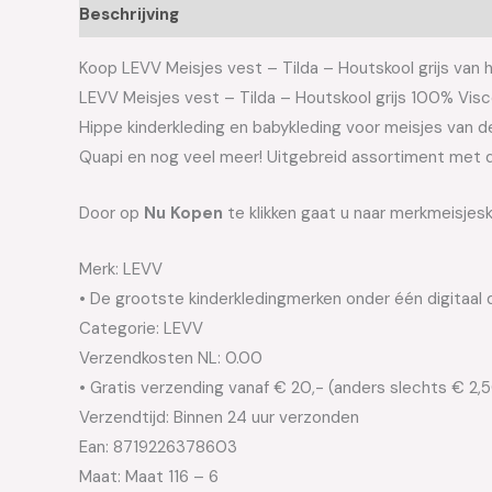
Beschrijving
Aanvullende informatie
Koop LEVV Meisjes vest – Tilda – Houtskool grijs van h
LEVV Meisjes vest – Tilda – Houtskool grijs 100% Vis
Hippe kinderkleding en babykleding voor meisjes van de 
Quapi en nog veel meer! Uitgebreid assortiment met d
Door op
Nu Kopen
te klikken gaat u naar merkmeisjesk
Merk: LEVV
• De grootste kinderkledingmerken onder één digitaal 
Categorie: LEVV
Verzendkosten NL: 0.00
• Gratis verzending vanaf € 20,- (anders slechts € 2,
Verzendtijd: Binnen 24 uur verzonden
Ean: 8719226378603
Maat: Maat 116 – 6