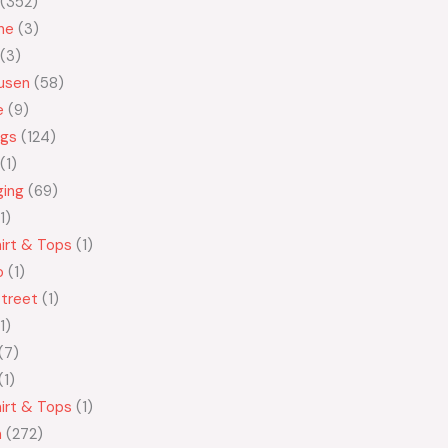
352
ne
3
3
usen
58
e
9
ngs
124
1
ging
69
1
irt & Tops
1
o
1
treet
1
1
7
1
irt & Tops
1
n
272