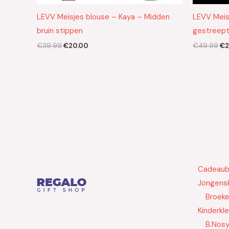
LEVV Meisjes blouse – Kaya – Midden
LEVV Meisj
bruin stippen
gestreep
€
39.99
€
20.00
€
49.99
€
2
Cadeau
Jongensk
Broek
Kinderkl
B.Nos