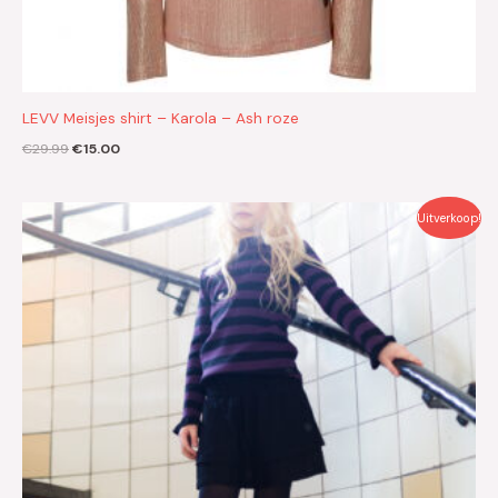
LEVV Meisjes shirt – Karola – Ash roze
€
29.99
€
15.00
Oorspronkelijke
Huidige
Uitverkoop!
prijs
prijs
was:
is:
€39.99.
€20.00.