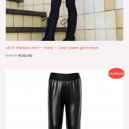
LEVV Meisjes shirt – Karly – Diep paars gestreept
€
39.99
€
20.00
Oorspronkelijke
Huidige
Uitverkoop!
prijs
prijs
was:
is:
€29.99.
€15.00.