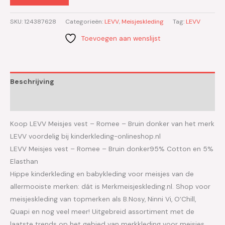
SKU:
124387628
Categorieën:
LEVV
,
Meisjeskleding
Tag:
LEVV
Toevoegen aan wenslijst
Beschrijving
Aanvullende informatie
Koop LEVV Meisjes vest – Romee – Bruin donker van het merk
LEVV voordelig bij kinderkleding-onlineshop.nl
LEVV Meisjes vest – Romee – Bruin donker95% Cotton en 5%
Elasthan
Hippe kinderkleding en babykleding voor meisjes van de
allermooiste merken: dát is Merkmeisjeskleding.nl. Shop voor
meisjeskleding van topmerken als B.Nosy, Ninni Vi, O’Chill,
Quapi en nog veel meer! Uitgebreid assortiment met de
laatste trends op het gebied van merkkleding voor meisjes.