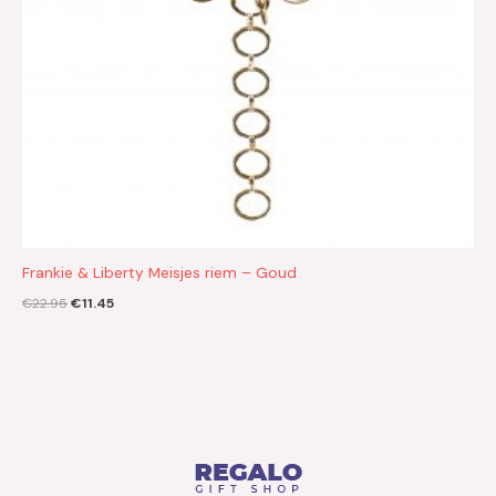
Frankie & Liberty Meisjes riem – Goud
€
22.95
€
11.45