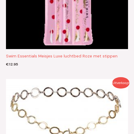
Swim Essentials Meisjes Luxe luchtbed Roze met stippen
€
12.95
Oorspronkelijke
Huidige
Uitverkoop!
prijs
prijs
was:
is:
€22.95.
€11.45.