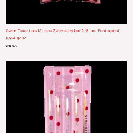
Swim Essentials Meisjes Zwembandjes 2-6 jaar Panterprint
Rose goud
€
8.95