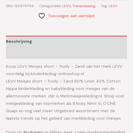
SKU:
130978794
Categorieën:
LEVV
,
Tienerkleding
Tag:
LEVV
Toevoegen aan wenslijst
Beschrijving
Aanvullende informatie
Koop LEVV Meisjes short – Trudy – Zand van het merk LEVV
voordelig bij kinderkleding-onlineshop.nl
LEVV Meisjes short – Trudy – Zand 60% Linen 40% Cotton
Hippe kinderkleding en babykleding voor meisjes van de
allermooiste merken: dát is Merkmeisjeskleding.nl. Shop voor
meisjeskleding van topmerken als B.Nosy, Ninni Vi, O’Chill,
Quapi en nog veel meer! Uitgebreid assortiment met de
laatste trends op het gebied van merkkleding voor meisjes.
Door op
Nu Kopen
te klikken gaat u naar merkmeisjeskleding