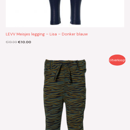
LEVV Meisjes legging – Lisa – Donker blauw
€
19.99
€
10.00
Oorspronkelijke
Huidige
Uitverkoop!
prijs
prijs
was:
is:
€29.99.
€15.00.