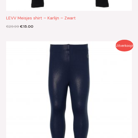
LEVV Meisjes shirt – Karlijn – Zwart
€
29.99
€
15.00
Oorspronkelijke
Huidige
Uitverkoop!
prijs
prijs
was:
is:
€19.99.
€10.00.