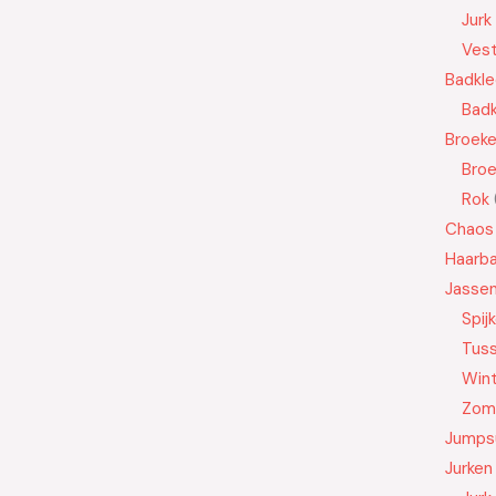
Jurk
Ves
Badkle
Badk
Broek
Bro
Rok
Chaos
Haarb
Jasse
Spij
Tus
Wint
Zom
Jumps
Jurken