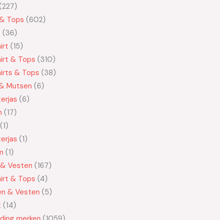
227
 & Tops
602
t
36
irt
15
irt & Tops
310
irts & Tops
38
 & Mutsen
6
erjas
6
n
17
1
erjas
1
m
1
 & Vesten
167
irt & Tops
4
en & Vesten
5
t
14
eding merken
1059