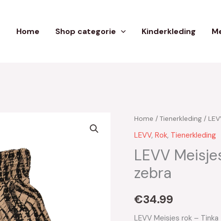
Home
Shop categorie
Kinderkleding
Me
Home
/
Tienerkleding
/
LEV
LEVV
,
Rok
,
Tienerkleding
LEVV Meisje
zebra
€
34.99
LEVV Meisjes rok – Tink