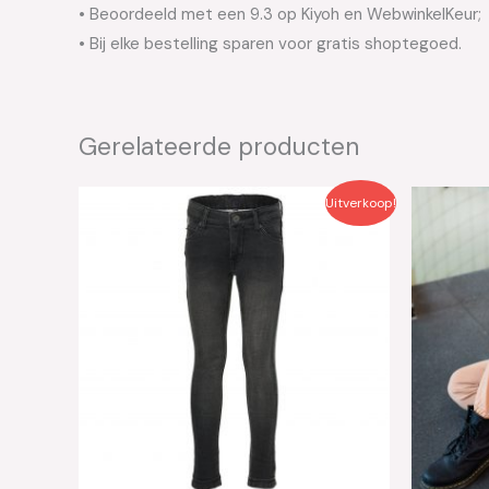
• Beoordeeld met een 9.3 op Kiyoh en WebwinkelKeur;
• Bij elke bestelling sparen voor gratis shoptegoed.
Gerelateerde producten
Oorspronkelijke
Huidige
Oo
Uitverkoop!
prijs
prijs
pri
was:
is:
wa
€44.99.
€22.50.
€4