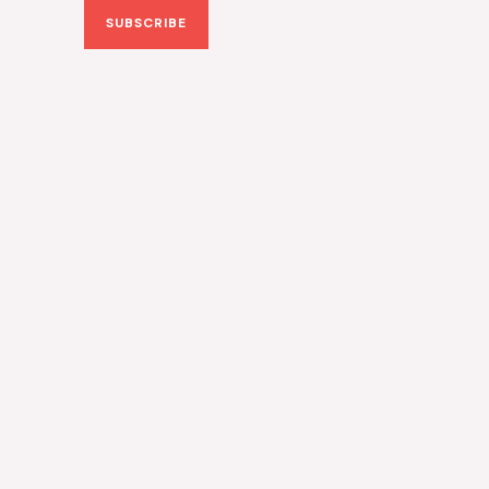
SUBSCRIBE
i
l
*