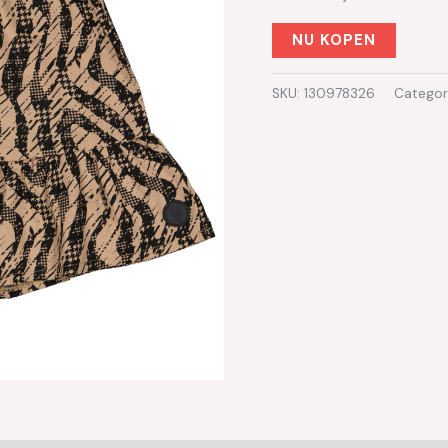
NU KOPEN
SKU:
130978326
Categor