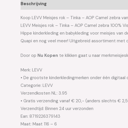
Beschrijving
Aanvullende informatie
Koop LEVV Meisjes rok – Tinka – AOP Camel zebra van h
LEVV Meisjes rok – Tinka – AOP Camel zebra 100% Vi
Hippe kinderkleding en babykleding voor meisjes van de 
Quapi en nog veel meer! Uitgebreid assortiment met d
Door op
Nu Kopen
te klikken gaat u naar merkmeisjes
Merk: LEVV
• De grootste kinderkledingmerken onder één digitaal 
Categorie: LEVV
Verzendkosten NL: 3.95
• Gratis verzending vanaf € 20,- (anders slechts € 2,
Verzendtijd: Binnen 24 uur verzonden
Ean: 8719226379143
Maat: Maat 116 – 6