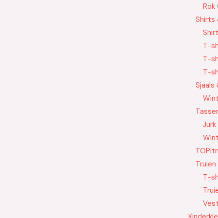
Rok
Shirts
Shir
T-sh
T-sh
T-sh
Sjaals
Wint
Tasse
Jurk
Wint
TOPit
Truien
T-sh
Trui
Ves
Kinderkl