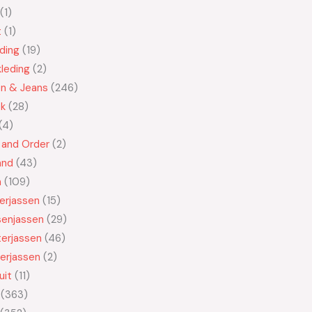
1
t
1
ding
19
leding
2
en & Jeans
246
ek
28
4
 and Order
2
and
43
n
109
kerjassen
15
senjassen
29
erjassen
46
erjassen
2
uit
11
363