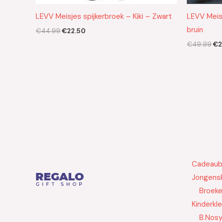
LEVV Meisjes spijkerbroek – Kiki – Zwart
LEVV Meis
bruin
€
44.99
€
22.50
€
49.99
€
2
Cadeau
Jongensk
Broek
Kinderkl
B.Nos