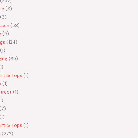
352
ne
3
3
usen
58
e
9
ngs
124
1
ging
69
1
irt & Tops
1
o
1
treet
1
1
7
1
irt & Tops
1
n
272