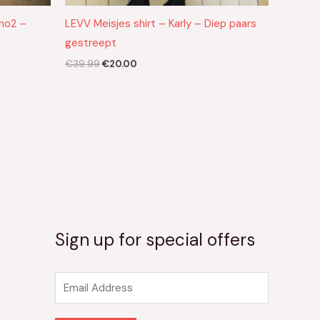
dno2 –
LEVV Meisjes shirt – Karly – Diep paars
gestreept
€
39.99
€
20.00
Sign up for special offers
E
m
a