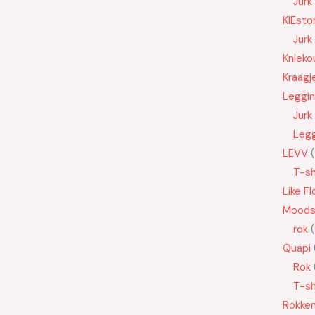
Jurk
KIEsto
Jurk
Knieko
Kraagj
Leggi
Jurk
Leg
LEVV
T-sh
Like Fl
Moods
rok
Quapi
Rok
T-sh
Rokke