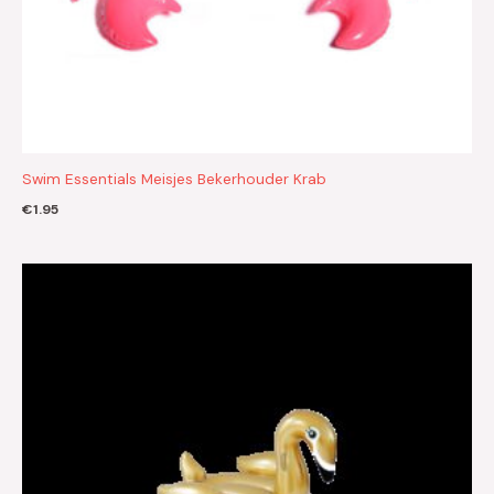
Swim Essentials Meisjes Bekerhouder Krab
€
1.95