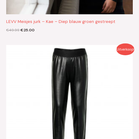
LEVV Meisjes jurk – Kae – Diep blauw groen gestreept
€
49.99
€
25.00
Oorspronkelijke
Huidige
Uitverkoop!
prijs
prijs
was:
is:
€29.99.
€15.00.