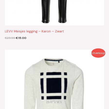
LEVV Meisjes legging – Karon – Zwart
€
29.99
€
15.00
Oorspronkelijke
Huidige
Uitverkoop!
prijs
prijs
was:
is:
€29.99.
€15.00.