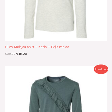
LEVV Meisjes shirt – Katia – Grijs melee
€
29.99
€
15.00
Oorspronkelijke
Huidige
Uitverkoop!
prijs
prijs
was:
is:
€29.99.
€15.00.