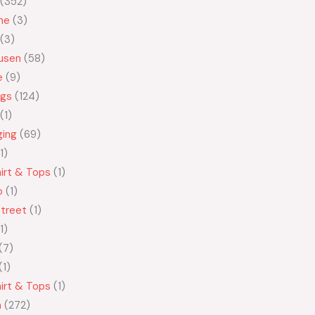
352
ne
3
3
usen
58
e
9
ngs
124
1
ging
69
1
irt & Tops
1
o
1
treet
1
1
7
1
irt & Tops
1
n
272