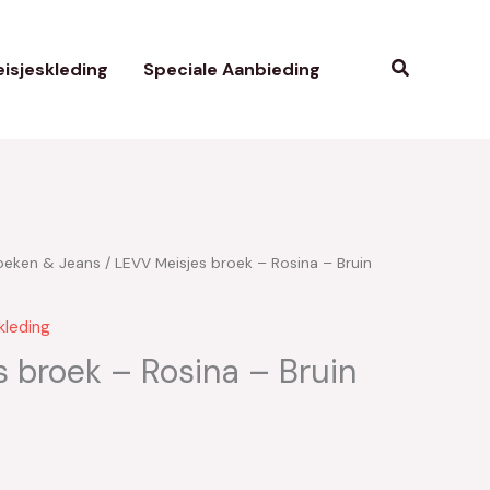
Zoeken
isjeskleding
Speciale Aanbieding
oeken & Jeans
/ LEVV Meisjes broek – Rosina – Bruin
kelijke
uidige
rijs
kleding
:
 broek – Rosina – Bruin
15.00.