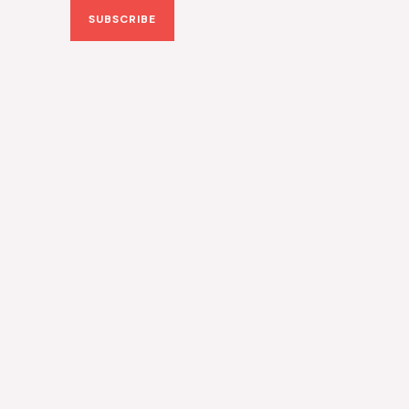
SUBSCRIBE
i
l
*