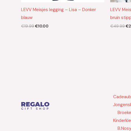
LEVV Meisjes legging – Lisa – Donker
LEVV Meisj
blauw
bruin stip
€
19.99
€
10.00
€
49.99
€
2
Cadeau
Jongensk
Broek
Kinderkl
B.Nos