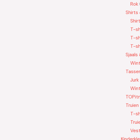
Rok
Shirts
Shir
T-sh
T-sh
T-sh
Sjaals
Wint
Tasse
Jurk
Wint
TOPit
Truien
T-sh
Trui
Ves
Kinderkl