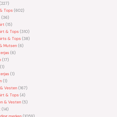
227
 & Tops
602
t
36
irt
15
irt & Tops
310
irts & Tops
38
 & Mutsen
6
erjas
6
n
17
1
erjas
1
m
1
 & Vesten
167
irt & Tops
4
en & Vesten
5
t
14
eding merken
1059