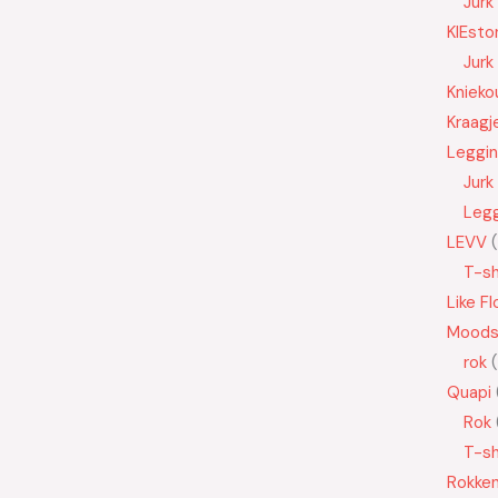
Jurk
KIEsto
Jurk
Knieko
Kraagj
Leggi
Jurk
Leg
LEVV
T-sh
Like Fl
Moods
rok
Quapi
Rok
T-sh
Rokke