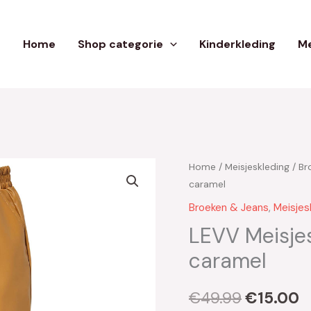
Home
Shop categorie
Kinderkleding
Me
Home
/
Meisjeskleding
/
Br
Oorspron
H
caramel
prijs
p
Broeken & Jeans
,
Meisjes
was:
is
LEVV Meisjes
caramel
€49.99.
€
€
49.99
€
15.00