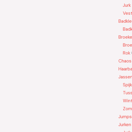
Jurk
Ves
Badkle
Badk
Broek
Bro
Rok
Chaos
Haarb
Jasse
Spij
Tus
Wint
Zom
Jumps
Jurken