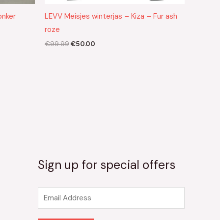
onker
LEVV Meisjes winterjas – Kiza – Fur ash
roze
€
99.99
€
50.00
Sign up for special offers
E
m
a