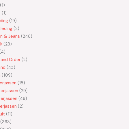
1
t
1
ding
19
leding
2
en & Jeans
246
ek
28
4
 and Order
2
and
43
n
109
kerjassen
15
senjassen
29
erjassen
46
erjassen
2
uit
11
363