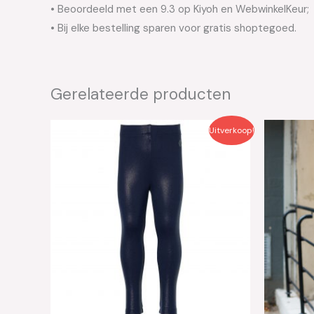
• Beoordeeld met een 9.3 op Kiyoh en WebwinkelKeur;
• Bij elke bestelling sparen voor gratis shoptegoed.
Gerelateerde producten
Oorspronkelijke
Huidige
Oo
Uitverkoop!
prijs
prijs
pri
was:
is:
wa
€19.99.
€10.00.
€4